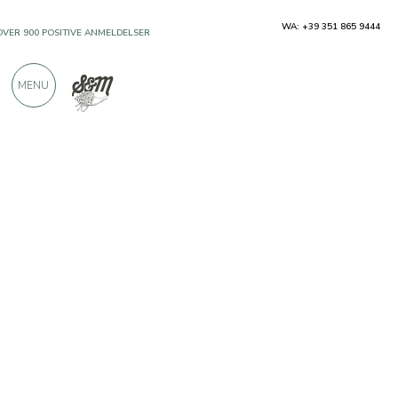
WA: +39 351 865 9444
OVER 900 POSITIVE ANMELDELSER
MENU
Produsenter
Latteria Perenzin