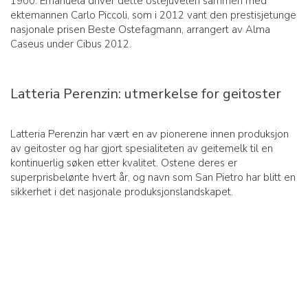
1900. Emanuela driver dette ostejuvelen sammen med
ektemannen Carlo Piccoli, som i 2012 vant den prestisjetunge
nasjonale prisen Beste Ostefagmann, arrangert av Alma
Caseus under Cibus 2012.
Latteria Perenzin: utmerkelse for geitoster
Latteria Perenzin har vært en av pionerene innen produksjon
av geitoster og har gjort spesialiteten av geitemelk til en
kontinuerlig søken etter kvalitet. Ostene deres er
superprisbelønte hvert år, og navn som San Pietro har blitt en
sikkerhet i det nasjonale produksjonslandskapet.