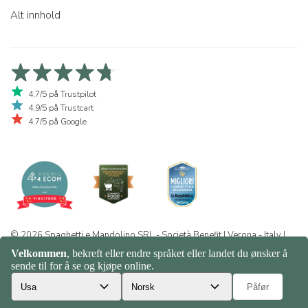
Alt innhold
4,7/5 på Trustpilot
4,9/5 på Trustcart
4,7/5 på Google
© 2026 Spaghetti e Mandolino SRL - Società Benefit | Verona - Italy |
+39 351 865 9444 | P.I. IT04913730232 | Certificazione BIO: IT-BIO-
016.380-0110744.2026.001 | REA VR-455804 |
Personvern og
informasjonskapsler
|
Sitemap