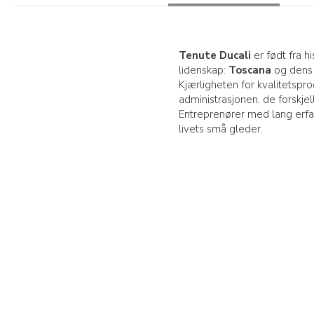
Tenute Ducali
er født fra h
lidenskap:
Toscana
og dens 
Kjærligheten for kvalitetspr
administrasjonen, de forskje
Entreprenører med lang erfari
livets små gleder.