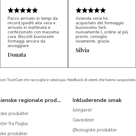
Pacco arrivato in tempi da
Azienda seria ho
record,spediti alla sera e
acquistato del formaggio
arrivato in mattinata e
buonissimo farò
confezionato con massima
nuovamente L ordine al più
cura. Biscotti buonissimi
presto, consiglio
formaggi ancora da
vivamente, grazie.
assaggiare.
Silvia
5/5
5/5
D*
S*
Donata
 con TrustCart che raccoglie e cataloga i feedback di utenti che hanno acquista
Typiske italienske regionale produkter
Inkluderende smak
Julegaver
anske produkter
Gaveideer
ter fra Puglia
Økologiske produkter
nske produkter