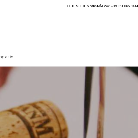
OFTE STILTE SPØRSMÅL
WA: +39 351 865 9444
agasin