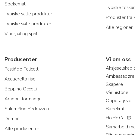
Spekemat
Typiske toska
Typiske salte produkter
Produkter fra
Typiske søte produkter
Alle regioner
Viner, øl og sprit
Produsenter
Vi om oss
Aksjeselskap 
Pastificio Felicetti
Ambassadøre
Acquerello riso
Skapere
Beppino Occelli
Vår historie
Arrigoni formaggi
Oppdragsvei
Salumificio Pedrazzoli
Bærekraft
Ho.Re.Ca.
Domori
Samarbeid me
Alle produsenter