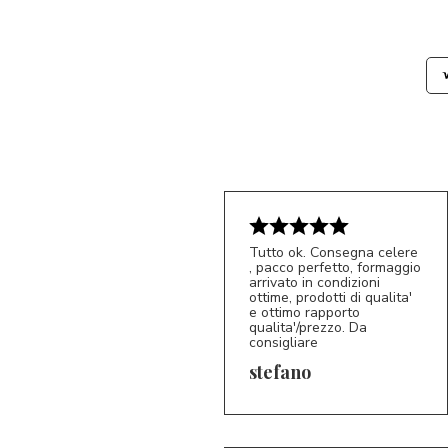
Tutto ok. Consegna celere
, pacco perfetto, formaggio
arrivato in condizioni
ottime, prodotti di qualita'
e ottimo rapporto
qualita'/prezzo. Da
consigliare
5/5
S*
stefano