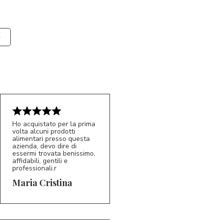
Ho acquistato per la prima
volta alcuni prodotti
alimentari presso questa
azienda, devo dire di
essermi trovata benissimo,
affidabili, gentili e
professionali.r
5/5
MC
Maria Cristina