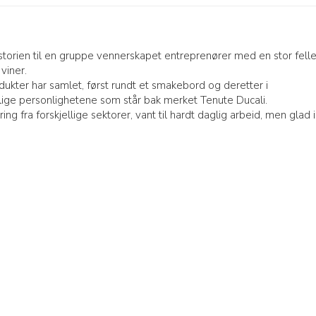
istorien til en gruppe vennerskapet entreprenører med en stor fell
viner.
odukter har samlet, først rundt et smakebord og deretter i
llige personlighetene som står bak merket Tenute Ducali.
ng fra forskjellige sektorer, vant til hardt daglig arbeid, men glad i