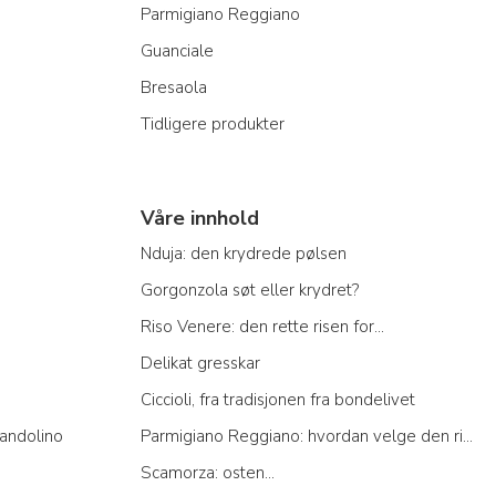
Parmigiano Reggiano
Guanciale
Bresaola
Tidligere produkter
Våre innhold
Nduja: den krydrede pølsen
Gorgonzola søt eller krydret?
Riso Venere: den rette risen for...
Delikat gresskar
Ciccioli, fra tradisjonen fra bondelivet
andolino
Parmigiano Reggiano: hvordan velge den riktige
Scamorza: osten...