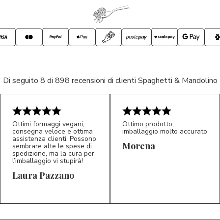
Di seguito 8 di 898 recensioni di clienti Spaghetti & Mandolino
Ottimi formaggi vegani,
Ottimo prodotto,
consegna veloce e ottima
imballaggio molto accurato
assistenza clienti. Possono
Morena
sembrare alte le spese di
spedizione, ma la cura per
l’imballaggio vi stupirà!
Laura Pazzano
5/5
5/5
LP
M*