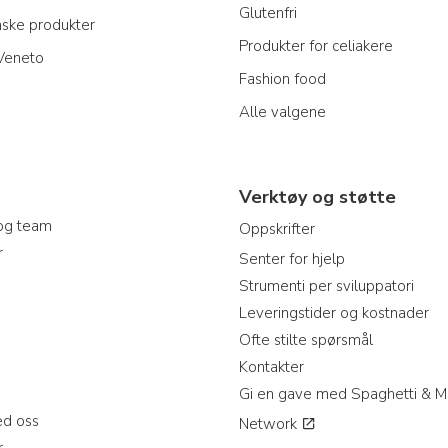
Glutenfri
nske produkter
Produkter for celiakere
 Veneto
Fashion food
Alle valgene
Verktøy og støtte
og team
Oppskrifter
r
Senter for hjelp
Strumenti per sviluppatori
Leveringstider og kostnader
Ofte stilte spørsmål
Kontakter
Gi en gave med Spaghetti & M
d oss
Network