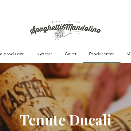
ER
ke produkter
Nyheter
Gaver
Produsenter
M
Tenute Ducali