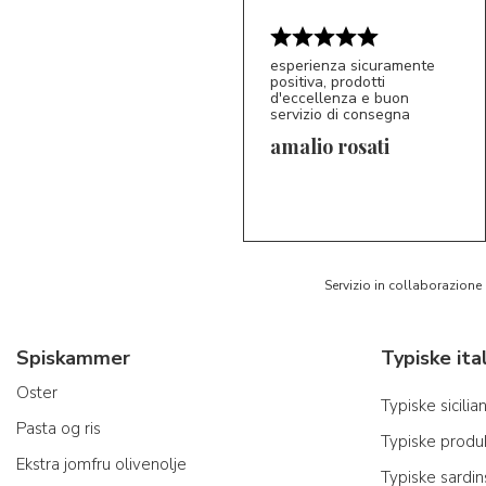
esperienza sicuramente
positiva, prodotti
d'eccellenza e buon
servizio di consegna
amalio rosati
5/5
AR
Servizio in collaborazione
Spiskammer
Oster
Typiske sicili
Pasta og ris
Typiske produk
Ekstra jomfru olivenolje
Typiske sardi