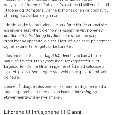
benyttes: fra frøene til fruktene, fra røttene til stilkene, helt til
bladene og blomstene. Denne kombinasjonen gir opphav til
et mangfold av likører og amari.
I de sicilianske laboratoriene i Monteforte blir de aromatiske
essensene ekstrahert gjennom
langsomme infusjoner av
planter, sitrusfrukter og krydder
, som skaper en serie
produkter av ypperste kvalitet. Hver infusjon er rik på aromaer
og reflekterer terrengets unike karakter.
Infusjonene til Gianni er
laget håndverk
, ved kun å bruke
naturlige råvarer, uten syntetiske tilsetningsstoffer eller
fargestoffer. Denne tilnærmingen er i tråd med selskapets
kvalitetspolitikk, som legger stor vekt på respekt for miljøet
og helse.
Denne håndlagde infusjonene inkarnerer tradisjonen med å
lage ting, kombinert med en kontinuerlig
forskning og
eksperimentering
av nye smaker.
Likørene til Infusjonene til Gianni