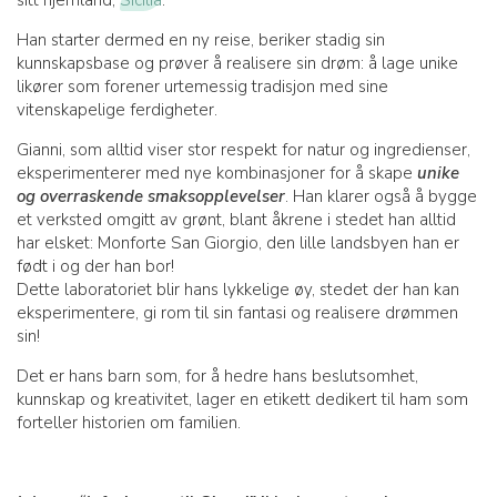
sitt hjemland,
Sicilia
.
Han starter dermed en ny reise, beriker stadig sin
kunnskapsbase og prøver å realisere sin drøm: å lage unike
likører som forener urtemessig tradisjon med sine
vitenskapelige ferdigheter.
Gianni, som alltid viser stor respekt for natur og ingredienser,
eksperimenterer med nye kombinasjoner for å skape
unike
og overraskende smaksopplevelser
. Han klarer også å bygge
et verksted omgitt av grønt, blant åkrene i stedet han alltid
har elsket: Monforte San Giorgio, den lille landsbyen han er
født i og der han bor!
Dette laboratoriet blir hans lykkelige øy, stedet der han kan
eksperimentere, gi rom til sin fantasi og realisere drømmen
sin!
Det er hans barn som, for å hedre hans beslutsomhet,
kunnskap og kreativitet, lager en etikett dedikert til ham som
forteller historien om familien.