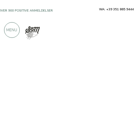
WA: +39 351 865 9444
OVER 900 POSITIVE ANMELDELSER
MENU
Produsenter
Gli infusi di Gianni