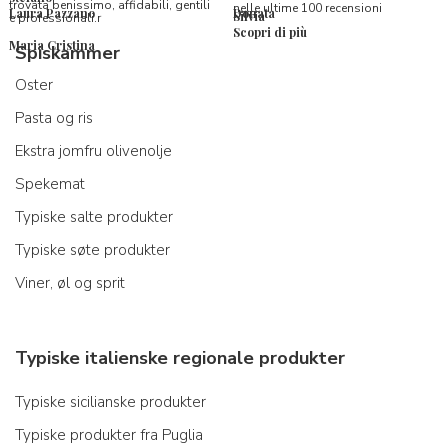
trovata benissimo, affidabili, gentili
nelle ultime 100 recensioni
Laura Pazzano
Donata
Silvia
e professionali.r
Scopri di più
Maria Cristina
Spiskammer
Oster
Pasta og ris
Ekstra jomfru olivenolje
Spekemat
Typiske salte produkter
Typiske søte produkter
Viner, øl og sprit
Typiske italienske regionale produkter
Typiske sicilianske produkter
Typiske produkter fra Puglia