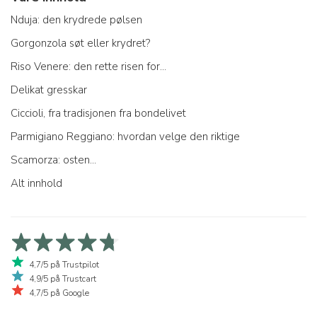
Nduja: den krydrede pølsen
Gorgonzola søt eller krydret?
Riso Venere: den rette risen for...
Delikat gresskar
Ciccioli, fra tradisjonen fra bondelivet
Parmigiano Reggiano: hvordan velge den riktige
Scamorza: osten...
Alt innhold
4,7/5 på Trustpilot
4,9/5 på Trustcart
4,7/5 på Google