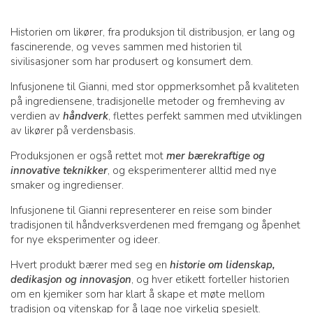
Historien om likører, fra produksjon til distribusjon, er lang og
fascinerende, og veves sammen med historien til
sivilisasjoner som har produsert og konsumert dem.
Infusjonene til Gianni, med stor oppmerksomhet på kvaliteten
på ingrediensene, tradisjonelle metoder og fremheving av
verdien av
håndverk
, flettes perfekt sammen med utviklingen
av likører på verdensbasis.
Produksjonen er også rettet mot
mer bærekraftige og
innovative teknikker
, og eksperimenterer alltid med nye
smaker og ingredienser.
Infusjonene til Gianni representerer en reise som binder
tradisjonen til håndverksverdenen med fremgang og åpenhet
for nye eksperimenter og ideer.
Hvert produkt bærer med seg en
historie om lidenskap,
dedikasjon og innovasjon
, og hver etikett forteller historien
om en kjemiker som har klart å skape et møte mellom
tradisjon og vitenskap for å lage noe virkelig spesielt.