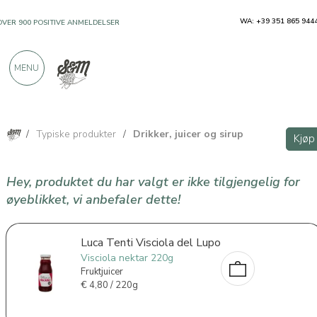
WA: +39 351 865 944
OVER 900 POSITIVE ANMELDELSER
MENU
/
Typiske produkter
/
Drikker, juicer og sirup
Kjøp
Hey, produktet du har valgt er ikke tilgjengelig for
øyeblikket, vi anbefaler dette!
Luca Tenti Visciola del Lupo
Visciola nektar 220g
Fruktjuicer
€
4,80 / 220g