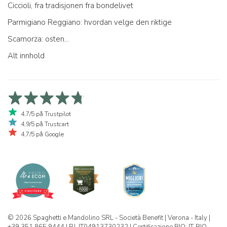
Ciccioli, fra tradisjonen fra bondelivet
Parmigiano Reggiano: hvordan velge den riktige
Scamorza: osten...
Alt innhold
4,7/5 på Trustpilot
4,9/5 på Trustcart
4,7/5 på Google
© 2026 Spaghetti e Mandolino SRL - Società Benefit | Verona - Italy |
+39 351 865 9444 | P.I. IT04913730232 | Certificazione BIO: IT-BIO-