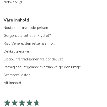
Network
Våre innhold
Nduja: den krydrede pølsen
Gorgonzola søt eller krydret?
Riso Venere: den rette risen for...
Delikat gresskar
Ciccioli, fra tradisjonen fra bondelivet
Parmigiano Reggiano: hvordan velge den riktige
Scamorza: osten...
Alt innhold