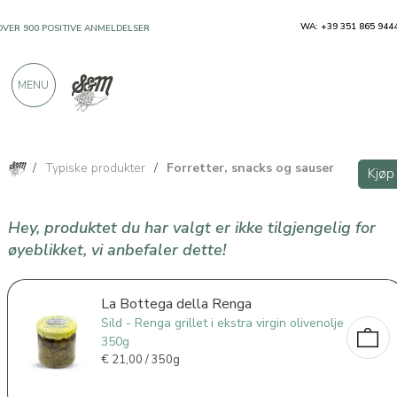
WA: +39 351 865 944
OVER 900 POSITIVE ANMELDELSER
MENU
/
Typiske produkter
/
Forretter, snacks og sauser
Kjøp
Hey, produktet du har valgt er ikke tilgjengelig for
øyeblikket, vi anbefaler dette!
La Bottega della Renga
Sild - Renga grillet i ekstra virgin olivenolje
350g
€
21,00 / 350g