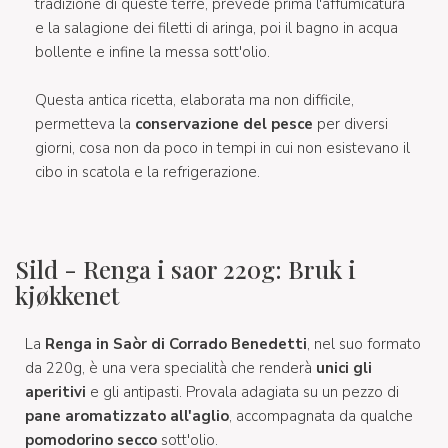
tradizione di queste terre, prevede prima l'affumicatura
e la salagione dei filetti di aringa, poi il bagno in acqua
bollente e infine la messa sott'olio.
Questa antica ricetta, elaborata ma non difficile,
permetteva la
conservazione del pesce
per diversi
giorni, cosa non da poco in tempi in cui non esistevano il
cibo in scatola e la refrigerazione.
Sild - Renga i saor 220g: Bruk i
kjøkkenet
La
Renga in Saòr di Corrado Benedetti
, nel suo formato
da 220g, è una vera specialità che renderà
unici gli
aperitivi
e gli antipasti. Provala adagiata su un pezzo di
pane aromatizzato all'aglio
, accompagnata da qualche
pomodorino secco
sott'olio.