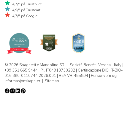
4,7/5 på Trustpilot
4,9/5 på Trustcart
4,7/5 på Google
© 2026 Spaghetti e Mandolino SRL - Società Benefit | Verona - Italy |
+39 351 865 9444 | P.I. IT04913730232 | Certificazione BIO: IT-BIO-
016.380-0110744.2026.001 | REA VR-455804 |
Personvern og
informasjonskapsler
|
Sitemap