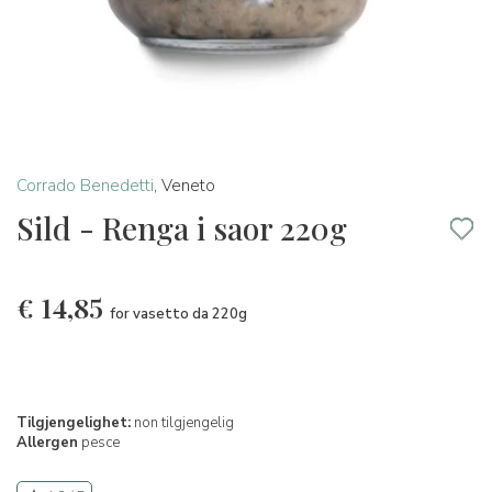
Corrado Benedetti
,
Veneto
Sild - Renga i saor 220g
€
14,85
for vasetto da 220g
Tilgjengelighet:
non tilgjengelig
Allergen
pesce