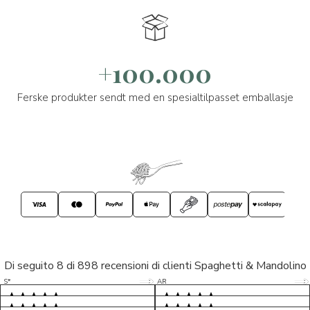
+100.000
Ferske produkter sendt med en spesialtilpasset emballasje
Di seguito 8 di 898 recensioni di clienti Spaghetti & Mandolino
5/5
5/5
S*
AR
5/5
5/5
LP
D*
5/5
5/5
M*
S*