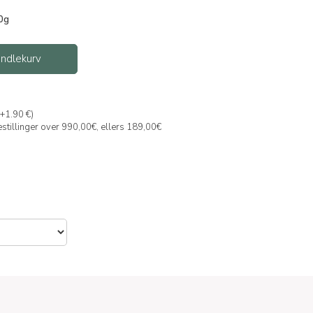
0g
handlekurv
(+1.90 €)
bestillinger over 990,00€, ellers 189,00€