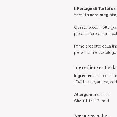
Il
Perlage di Tartufo
d
tartufo nero pregiato
Questo succo molto gust
piccole sfere o perle dal
Primo prodotto della lin
per arricchire il catalog
Ingredienser Perla
Ingredienti
: succo di t
(E401), sale, aroma, acid
Allergeni
: molluschi
Shelf-life:
12 mesi
Næringsverdier