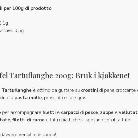
di per 100g di prodotto
 0,1g
zuccheri 0,5g
fel Tartuflanghe 200g: Bruk i kjøkkenet
i
Tartuflanghe
è ottimo da gustare su
crostini
di pane croccante
chi
e a
pasta molle
, prosciutti e foie gras.
tre per accompagnare
filetti
e
carpacci
di
pesce
,
zuppe
e
vellutat
tate
,
filetti di carne
e tutti i piatti che si sposano con il tartufo.
avvero versatile in cucina!