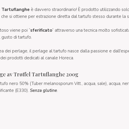
i
Tartuflanghe
è davvero straordinario! È prodotto utilizzando sol
, che si ottiene per estrazione diretta dal tartufo stesso durante la s
oso viene poi “
sferificato
” attraverso una tecnica molto sofisticat
 gusto di tartufo.
ea dei perlage, il perlage al tartufo nasce dalla passione e dall'esp
o dei prodotti dedicati al canale Horeca.
ge av Trøffel Tartuflanghe 200g
artufo nero 50% (Tuber melanosporum Vitt., acqua, sale), acqua, ne
ificante (E330).
Senza glutine
.