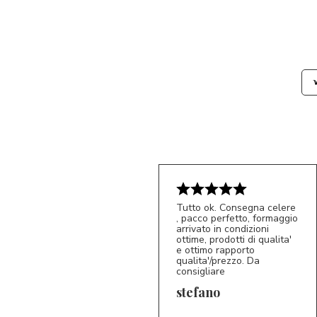
Tutto ok. Consegna celere
, pacco perfetto, formaggio
arrivato in condizioni
ottime, prodotti di qualita'
e ottimo rapporto
qualita'/prezzo. Da
consigliare
5/5
S*
stefano