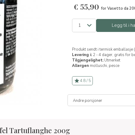
€
55,90
for Vasetto da 20
Legg til i 
Produkt sendt i termisk emballasje 
Levering i:
2 - 4 dager, gratis for 
Tilgjengelighet:
Utmerket
Allergen
molluschi,
pesce
4.8 / 5
ffel Tartuflanghe 200g