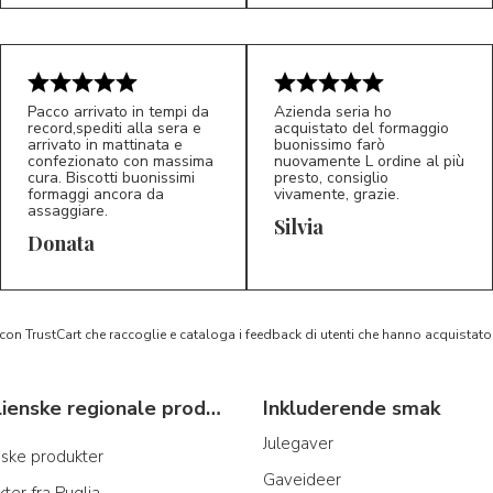
Pacco arrivato in tempi da
Azienda seria ho
record,spediti alla sera e
acquistato del formaggio
arrivato in mattinata e
buonissimo farò
confezionato con massima
nuovamente L ordine al più
cura. Biscotti buonissimi
presto, consiglio
formaggi ancora da
vivamente, grazie.
assaggiare.
Silvia
5/5
5/5
D*
S*
Donata
 con TrustCart che raccoglie e cataloga i feedback di utenti che hanno acquista
Typiske italienske regionale produkter
Inkluderende smak
Julegaver
anske produkter
Gaveideer