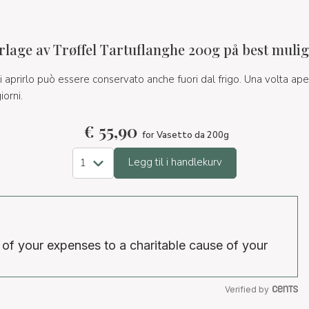
lage av Trøffel Tartuflanghe 200g på best muli
di aprirlo può essere conservato anche fuori dal frigo. Una volta ape
orni.
€
55,90
for Vasetto da 200g
Legg til i handlekurv
 of your expenses to a charitable cause of your
Verified by