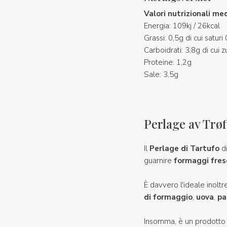
Valori nutrizionali me
Energia: 109kj / 26kcal
Grassi: 0,5g di cui saturi
Carboidrati: 3,8g di cui 
Proteine: 1,2g
Sale: 3,5g
Perlage av Trøf
Il
Perlage di Tartufo
d
guarnire
formaggi fres
È davvero l'ideale inol
di formaggio
,
uova
,
pa
Insomma, è un prodotto d