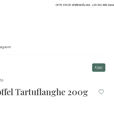
OFTE STILTE SPØRSMÅL
WA: +39 351 865 9444
agasin
Kjøp
te
øffel Tartuflanghe 200g