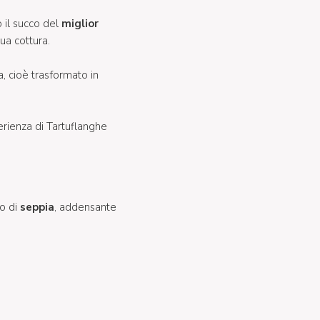
o il succo del
miglior
ua cottura.
a, cioè trasformato in
erienza di Tartuflanghe
ro di
seppia
, addensante