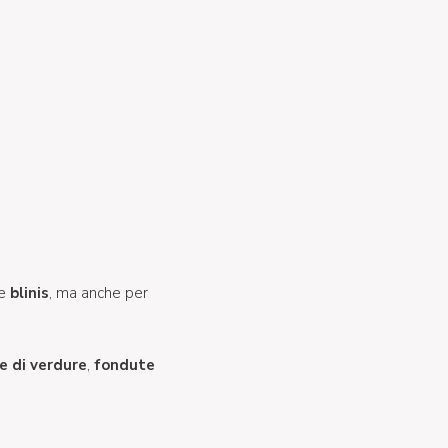
 e
blinis
, ma anche per
e di verdure
,
fondute