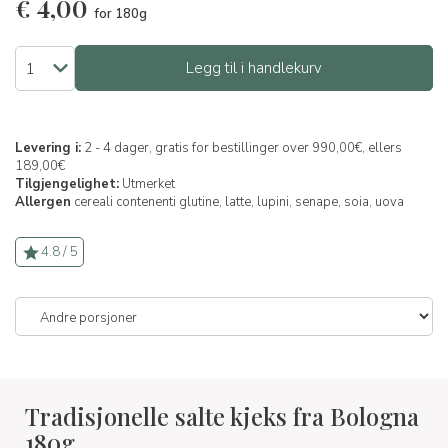
€
4,00
for 180g
Legg til i handlekurv
Levering i:
2 - 4 dager, gratis for bestillinger over 990,00€, ellers
189,00€
Tilgjengelighet:
Utmerket
Allergen
cereali contenenti glutine,
latte,
lupini,
senape,
soia,
uova
4.8 / 5
Tradisjonelle salte kjeks fra Bologna
180g