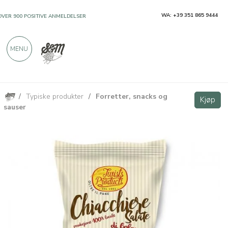
WA: +39 351 865 9444
OVER 900 POSITIVE ANMELDELSER
MENU
/
Typiske produkter
/
Forretter, snacks og
Tradisjonelle salte kjeks fra Bologna 180g
Kjøp
Kjøp
sauser