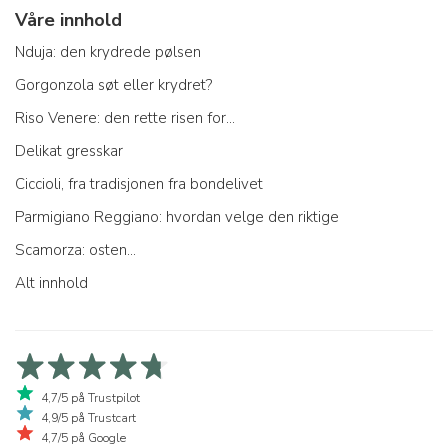
Våre innhold
Nduja: den krydrede pølsen
Gorgonzola søt eller krydret?
Riso Venere: den rette risen for...
Delikat gresskar
Ciccioli, fra tradisjonen fra bondelivet
Parmigiano Reggiano: hvordan velge den riktige
Scamorza: osten...
Alt innhold
4,7/5 på Trustpilot
4,9/5 på Trustcart
4,7/5 på Google