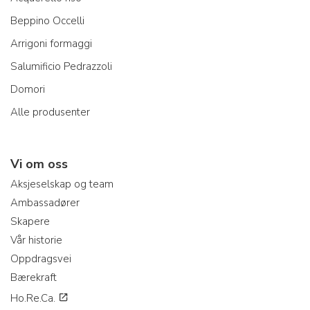
Beppino Occelli
Arrigoni formaggi
Salumificio Pedrazzoli
Domori
Alle produsenter
Vi om oss
Aksjeselskap og team
Ambassadører
Skapere
Vår historie
Oppdragsvei
Bærekraft
Ho.Re.Ca.