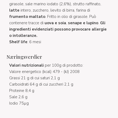
girasole, sale marino iodato (2,6%), strutto raffinato,
latte
intero, zucchero, lievito di birra, farina di
frumento maltato
. Fritto in olio di girasole. Può
contenere tracce di
uova e soia
,
senape e lupino
.
Gli
ingredienti evidenziati possono provocare allergie
o intolleranze.
Shelf life
: 6 mesi
Næringsverdier
Valori nutrizionali
per 100g di prodotto:
Valore energetico (kcal) 479 - (kJ) 2008
Grassi 21 g di cui saturi 2,1 g
Carboidrati 64 g di cui zuccheri 2,1 g
Proteine 8,4 g
Sale 2,6 g
Iodio 75µg