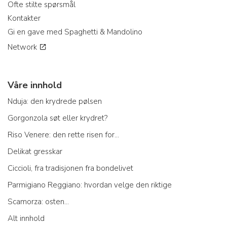
Ofte stilte spørsmål
Kontakter
Gi en gave med Spaghetti & Mandolino
Network
Våre innhold
Nduja: den krydrede pølsen
Gorgonzola søt eller krydret?
Riso Venere: den rette risen for...
Delikat gresskar
Ciccioli, fra tradisjonen fra bondelivet
Parmigiano Reggiano: hvordan velge den riktige
Scamorza: osten...
Alt innhold