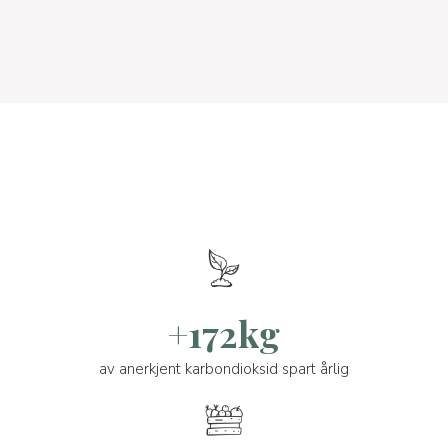
+172kg
av anerkjent karbondioksid spart årlig