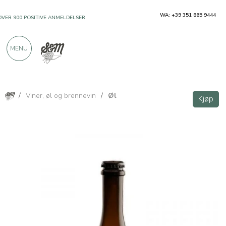
WA: +39 351 865 9444
OVER 900 POSITIVE ANMELDELSER
MENU
/
Viner, øl og brennevin
/
Øl
Kjøp