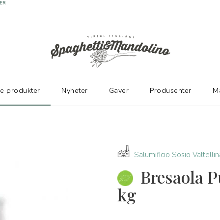
ER
ke produkter
Nyheter
Gaver
Produsenter
M
Salumificio Sosio Valtellin
Bresaola P
kg