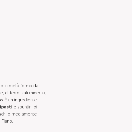
mo in metà forma da
e, di ferro, sali minerali,
o
. È un ingrediente
ipasti
e spuntini di
schi o mediamente
Fiano.