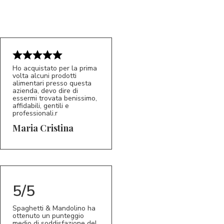
Ho acquistato per la prima
volta alcuni prodotti
alimentari presso questa
azienda, devo dire di
essermi trovata benissimo,
affidabili, gentili e
professionali.r
5/5
MC
Maria Cristina
5/5
Spaghetti & Mandolino ha
ottenuto un punteggio
medio di soddisfazione del