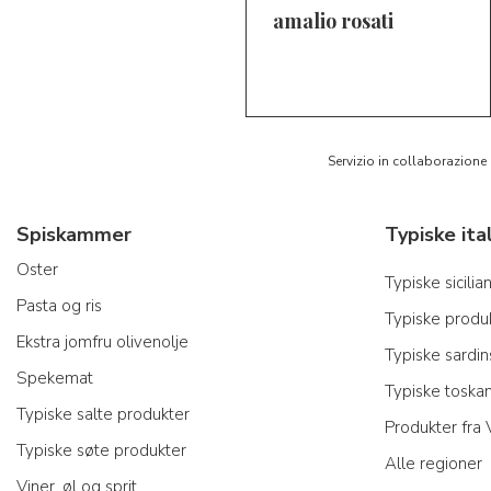
amalio rosati
5/5
AR
Servizio in collaborazione
Spiskammer
Oster
Typiske sicili
Pasta og ris
Typiske produk
Ekstra jomfru olivenolje
Typiske sardi
Spekemat
Typiske toska
Typiske salte produkter
Produkter fra
Typiske søte produkter
Alle regioner
Viner, øl og sprit