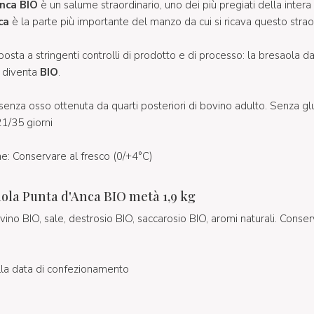
nca BIO
è un salume straordinario, uno dei più pregiati della inter
ca
è la parte più importante del manzo da cui si ricava questo strao
toposta a stringenti controlli di prodotto e di processo: la bresaola d
 e diventa
BIO
.
 senza osso ottenuta da quarti posteriori di bovino adulto. Senza glu
1/35 giorni
e: Conservare al fresco (0/+4°C)
ola Punta d'Anca BIO metà 1,9 kg
vino BIO, sale, destrosio BIO, saccarosio BIO, aromi naturali. Conserva
lla data di confezionamento