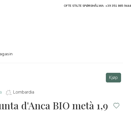
OFTE STILTE SPØRSMÅL
WA: +39 351 865 9444
agasin
Kjøp
a
Lombardia
unta d'Anca BIO metà 1,9