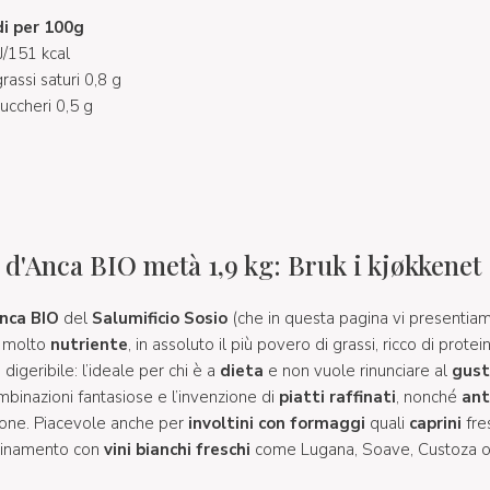
i per 100g
J/151 kcal
grassi saturi 0,8 g
zuccheri 0,5 g
 d'Anca BIO metà 1,9 kg: Bruk i kjøkkenet
nca BIO
del
Salumificio Sosio
(che in questa pagina vi presentia
e molto
nutriente
, in assoluto il più povero di grassi, ricco di protein
igeribile: l’ideale per chi è a
dieta
e non vuole rinunciare al
gust
mbinazioni fantasiose e l’invenzione di
piatti raffinati
, nonché
ant
zione. Piacevole anche per
involtini con formaggi
quali
caprini
fre
bbinamento con
vini bianchi freschi
come Lugana, Soave, Custoza o 