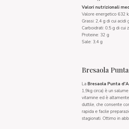
Valori nutrizionali
med
Valore energetico 632 k
Grassi: 2,4 g di cui acidi 
Carboidrati: 0,5 g di cui 
Proteine: 32 g
Sale: 3,4 g
Bresaola Punta
La
Bresaola Punta d'A
1,9kg circa) è un salum
vitamine ed è altamente d
duttile, che consente co
rapida e facile prepara
stagionati. Ottimo in a