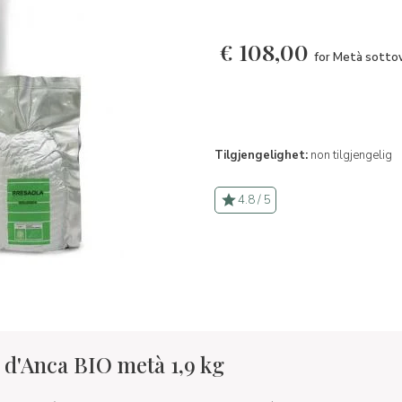
€
108,00
for Metà sotto
Tilgjengelighet:
non tilgjengelig
4.8 / 5
 d'Anca BIO metà 1,9 kg