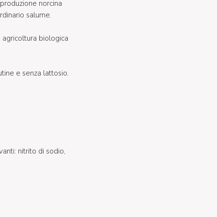
a produzione norcina
rdinario salume.
a agricoltura biologica
tine e senza lattosio.
nti: nitrito di sodio,