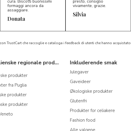
cura. Biscotti buonissimi
presto, consiglio
formaggi ancora da
vivamente, grazie.
assaggiare.
Silvia
5/5
5/5
D*
S*
Donata
 con TrustCart che raccoglie e cataloga i feedback di utenti che hanno acquista
Typiske italienske regionale produkter
Inkluderende smak
Julegaver
anske produkter
Gaveideer
ter fra Puglia
Økologiske produkter
nske produkter
Glutenfri
nske produkter
Produkter for celiakere
 Veneto
Fashion food
Alle valgene