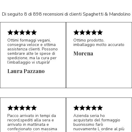
Di seguito 8 di 898 recensioni di clienti Spaghetti & Mandolino
Ottimi formaggi vegani,
Ottimo prodotto,
consegna veloce e ottima
imballaggio molto accurato
assistenza clienti. Possono
Morena
sembrare alte le spese di
spedizione, ma la cura per
l’imballaggio vi stupirà!
Laura Pazzano
5/5
5/5
LP
M*
Pacco arrivato in tempi da
Azienda seria ho
record,spediti alla sera e
acquistato del formaggio
arrivato in mattinata e
buonissimo farò
confezionato con massima
nuovamente L ordine al più