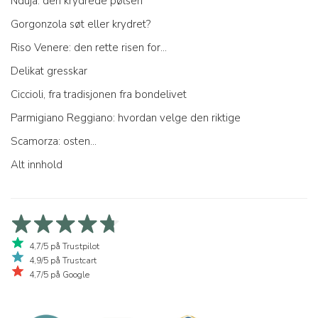
Nduja: den krydrede pølsen
Gorgonzola søt eller krydret?
Riso Venere: den rette risen for...
Delikat gresskar
Ciccioli, fra tradisjonen fra bondelivet
Parmigiano Reggiano: hvordan velge den riktige
Scamorza: osten...
Alt innhold
4,7/5 på Trustpilot
4,9/5 på Trustcart
4,7/5 på Google