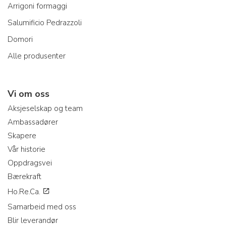
Arrigoni formaggi
Salumificio Pedrazzoli
Domori
Alle produsenter
Vi om oss
Aksjeselskap og team
Ambassadører
Skapere
Vår historie
Oppdragsvei
Bærekraft
Ho.Re.Ca.
Samarbeid med oss
Blir leverandør