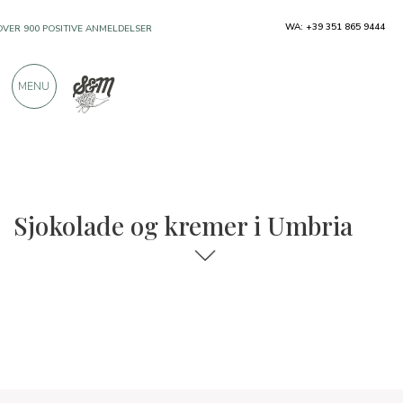
WA: +39 351 865 9444
OVER 900 POSITIVE ANMELDELSER
MENU
Regioner
Umbria
Sjokolade og kremer
Sjokolade og kremer i Umbria