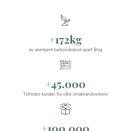
+172kg
av anerkjent karbondioksid spart årlig
+45.000
Tilfredse kunder fra våre smakhandverkere
+100.000