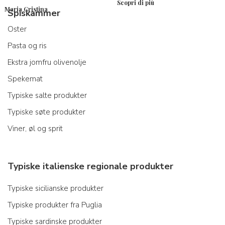
Scopri di più
Maria Cristina
Spiskammer
Oster
Pasta og ris
Ekstra jomfru olivenolje
Spekemat
Typiske salte produkter
Typiske søte produkter
Viner, øl og sprit
Typiske italienske regionale produkter
Typiske sicilianske produkter
Typiske produkter fra Puglia
Typiske sardinske produkter