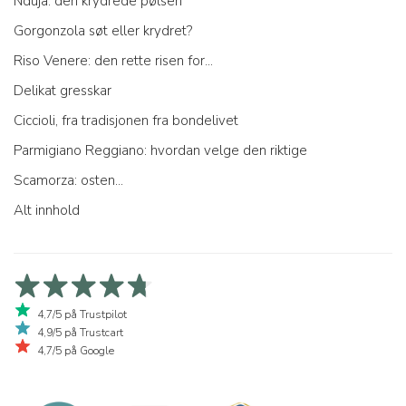
Nduja: den krydrede pølsen
Gorgonzola søt eller krydret?
Riso Venere: den rette risen for...
Delikat gresskar
Ciccioli, fra tradisjonen fra bondelivet
Parmigiano Reggiano: hvordan velge den riktige
Scamorza: osten...
Alt innhold
4,7/5 på Trustpilot
4,9/5 på Trustcart
4,7/5 på Google