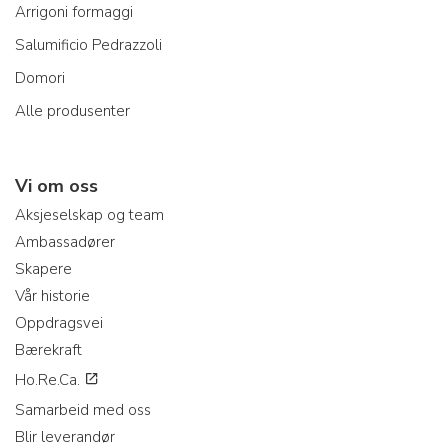
Arrigoni formaggi
Salumificio Pedrazzoli
Domori
Alle produsenter
Vi om oss
Aksjeselskap og team
Ambassadører
Skapere
Vår historie
Oppdragsvei
Bærekraft
Ho.Re.Ca.
Samarbeid med oss
Blir leverandør