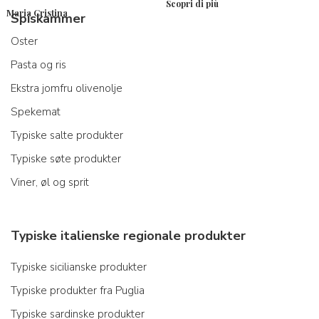
Scopri di più
Maria Cristina
Spiskammer
Oster
Pasta og ris
Ekstra jomfru olivenolje
Spekemat
Typiske salte produkter
Typiske søte produkter
Viner, øl og sprit
Typiske italienske regionale produkter
Typiske sicilianske produkter
Typiske produkter fra Puglia
Typiske sardinske produkter