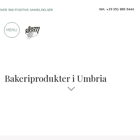
WA: +39 351 865 9444
OVER 900 POSITIVE ANMELDELSER
MENU
Regioner
Umbria
Bakeriprodukter
Bakeriprodukter i Umbria