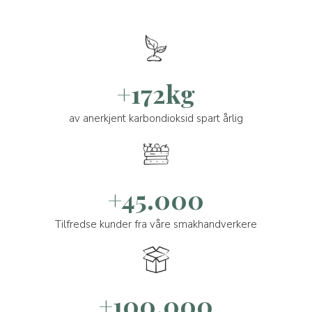
+172kg
av anerkjent karbondioksid spart årlig
+45.000
Tilfredse kunder fra våre smakhandverkere
+100.000