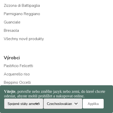
Zizzona di Battipaglia
Parmigiano Reggiano
Guanciale
Bresaola
Všechny nové produkty
Výrobci
Pastificio Felicetti
Acquerello riso
Beppino Occelli
Arrigoni formaggi
Salumificio Pedrazzoli
Domori