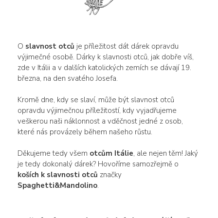
O
slavnost otců
je příležitost dát dárek opravdu
výjimečné osobě. Dárky k slavnosti otců, jak dobře víš,
zde v Itálii a v dalších katolických zemích se dávají 19.
března, na den svatého Josefa.
Kromě dne, kdy se slaví, může být slavnost otců
opravdu výjimečnou příležitostí, kdy vyjadřujeme
veškerou naši náklonnost a vděčnost jedné z osob,
které nás provázely během našeho růstu.
Děkujeme tedy všem
otcům Itálie
, ale nejen těm! Jaký
je tedy dokonalý dárek? Hovoříme samozřejmě o
koších k slavnosti otců
značky
Spaghetti&Mandolino
.