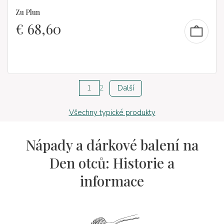
Zu Plun
€
68,60
1
2
Další
Všechny typické produkty
Nápady a dárkové balení na
Den otců: Historie a
informace