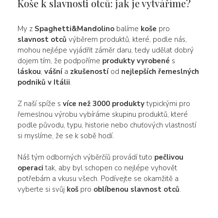
Koše k slavnosti otců: jak je vytváříme?
My z
Spaghetti&Mandolino
balíme
koše
pro
slavnost otců
výběrem produktů, které, podle nás,
mohou nejlépe vyjádřit záměr daru, tedy udělat dobrý
dojem tím, že podpoříme
produkty vyrobené
s
láskou
,
vášní
a
zkušeností
od
nejlepších řemeslných
podniků v Itálii
.
Z naší spíže s
více než 3000 produkty
typickými pro
řemeslnou výrobu vybíráme skupinu produktů, které
podle původu, typu, historie nebo chuťových vlastností
si myslíme, že se k sobě hodí.
Náš tým odborných výběrčíů provádí tuto
pečlivou
operaci
tak, aby byl schopen co nejlépe vyhovět
potřebám a vkusu všech. Podívejte se okamžitě a
vyberte si svůj
koš
pro
oblíbenou slavnost otců
.