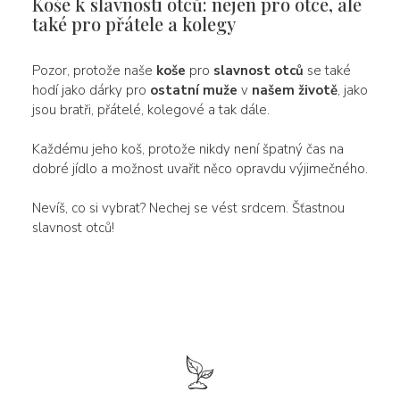
Koše k slavnosti otců: nejen pro otce, ale
také pro přátele a kolegy
Pozor, protože naše
koše
pro
slavnost otců
se také
hodí jako dárky pro
ostatní muže
v
našem životě
, jako
jsou bratři, přátelé, kolegové a tak dále.
Každému jeho koš, protože nikdy není špatný čas na
dobré jídlo a možnost uvařit něco opravdu výjimečného.
Nevíš, co si vybrat? Nechej se vést srdcem. Šťastnou
slavnost otců!