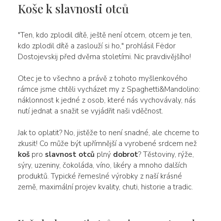
Koše k slavnosti otců
"Ten, kdo zplodil dítě, ještě není otcem, otcem je ten,
kdo zplodil dítě a zaslouží si ho," prohlásil Fëdor
Dostojevskij před dvěma stoletími. Nic pravdivějšího!
Otec je to všechno a právě z tohoto myšlenkového
rámce jsme chtěli vycházet my z Spaghetti&Mandolino:
náklonnost k jedné z osob, které nás vychovávaly, nás
nutí jednat a snažit se vyjádřit naši vděčnost.
Jak to oplatit? No, jistěže to není snadné, ale chceme to
zkusit! Co může být upřímnější a vyrobené srdcem než
koš
pro
slavnost otců
plný
dobrot
? Těstoviny, rýže,
sýry, uzeniny, čokoláda, víno, likéry a mnoho dalších
produktů. Typické řemeslné výrobky z naší krásné
země, maximální projev kvality, chuti, historie a tradic.