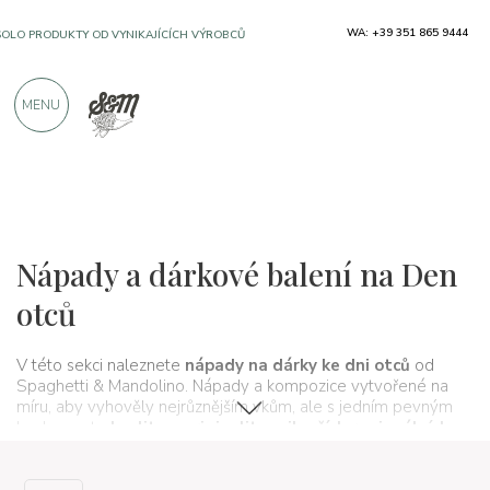
WA: +39 351 865 9444
SOLO PRODUKTY OD VYNIKAJÍCÍCH VÝROBCŮ
MENU
VÍCE NEŽ 900 POZITIVNÍCH RECENZÍ
Nápady na dárky a balíčky
Festa del Papà
Nápady a dárkové balení na Den
otců
V této sekci naleznete
nápady na dárky ke dni otců
od
Spaghetti & Mandolino. Nápady a kompozice vytvořené na
míru, aby vyhověly nejrůznějším vkům, ale s jedním pevným
bodem, a to
kvalita
a
originalita
nejlepších regionálních
produktů z Itálie
.