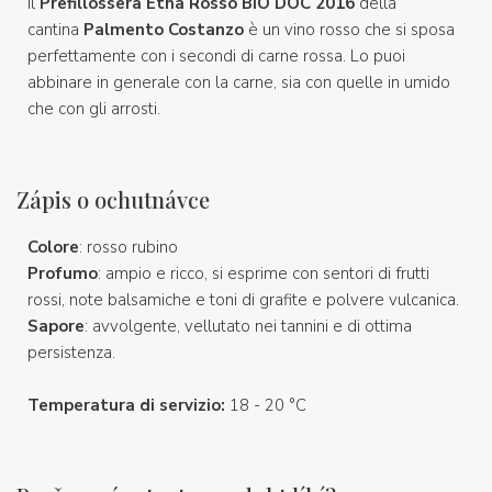
Il
Prefillossera Etna Rosso BIO DOC 2016
della
cantina
Palmento Costanzo
è un vino rosso che si sposa
perfettamente con i secondi di carne rossa. Lo puoi
abbinare in generale con la carne, sia con quelle in umido
che con gli arrosti.
Zápis o ochutnávce
Colore
:
rosso rubino
Profumo
: ampio e ricco, si esprime con sentori di frutti
rossi, note balsamiche e toni di grafite e polvere vulcanica.
Sapore
: avvolgente, vellutato nei tannini e di ottima
persistenza.
Temperatura di servizio:
18 - 20 °C