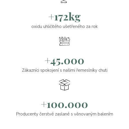
+172kg
oxidu uhličitého ušetřeného za rok
+45.000
Zákazníci spokojení s našimi řemeslníky chuti
+100.000
Producenty čerstvé zaslané s věnovaným balením