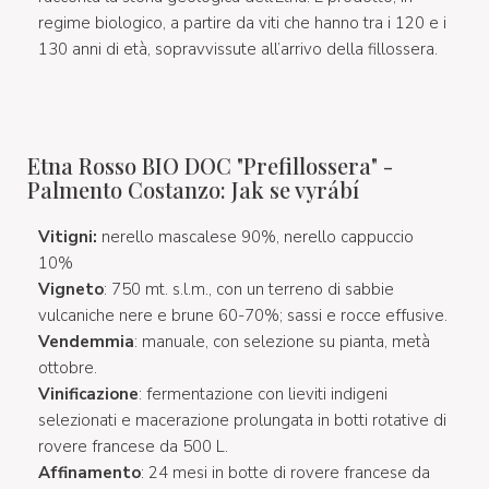
regime biologico, a partire da viti che hanno tra i 120 e i
130 anni di età, sopravvissute all’arrivo della fillossera.
Etna Rosso BIO DOC "Prefillossera" -
Palmento Costanzo: Jak se vyrábí
Vitigni:
nerello mascalese 90%, nerello cappuccio
10%
Vigneto
:
750 mt. s.l.m., con un terreno di sabbie
vulcaniche nere e brune 60-70%; sassi e rocce effusive.
Vendemmia
: manuale, con selezione su pianta, metà
ottobre.
Vinificazione
: fermentazione con lieviti indigeni
selezionati e macerazione prolungata in botti rotative di
rovere francese da 500 L.
Affinamento
: 24 mesi in botte di rovere francese da