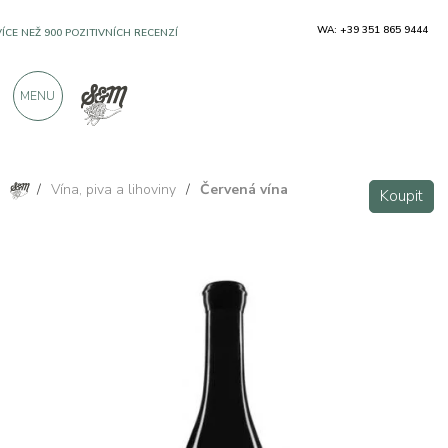
WA: +39 351 865 9444
VÍCE NEŽ 900 POZITIVNÍCH RECENZÍ
MENU
/
Vína, piva a lihoviny
/
Červená vína
Koupit