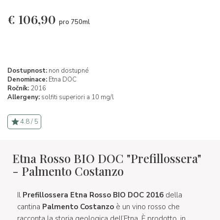
€
106,90
pro 750ml
Dostupnost:
non dostupné
Denominace:
Etna DOC
Ročník:
2016
Allergeny:
solfiti superiori a 10 mg/l
4.8 / 5
Etna Rosso BIO DOC "Prefillossera"
- Palmento Costanzo
Il
Prefillossera Etna Rosso BIO DOC 2016
della
cantina
Palmento Costanzo
è un vino rosso che
racconta la storia geologica dell’Etna. È prodotto, in