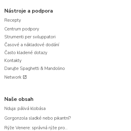
Nástroje a podpora
Recepty
Centrum podpory
Strumenti per sviluppatori
Časové a nákladové dodání
Často kladené dotazy
Kontakty
Darujte Spaghetti & Mandolino
Network
Naše obsah
Nduja: pálivá klobása
Gorgonzola sladké nebo pikantní?
Rýže Venere: správná rýže pro...