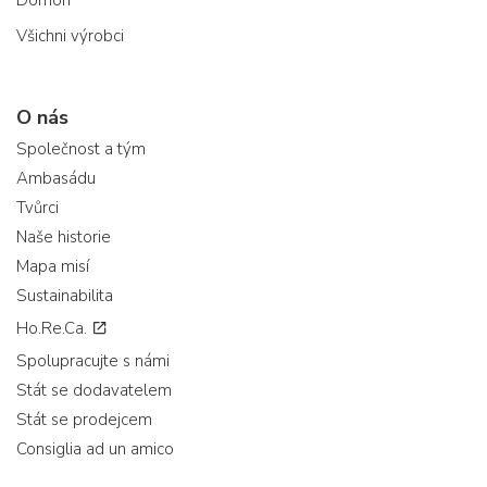
Domori
Všichni výrobci
O nás
Společnost a tým
Ambasádu
Tvůrci
Naše historie
Mapa misí
Sustainabilita
Ho.Re.Ca.
Spolupracujte s námi
Stát se dodavatelem
Stát se prodejcem
Consiglia ad un amico