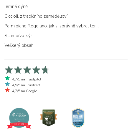
Jemná dýně
Ciccioli, z tradičního zemědělství
Parmigiano Reggiano: jak si správně vybrat ten pravý
Scamorza: sýr ...
Veškerý obsah
4,7/5 na Trustpilot
4,9/5 na Trustcart
4,7/5 na Google