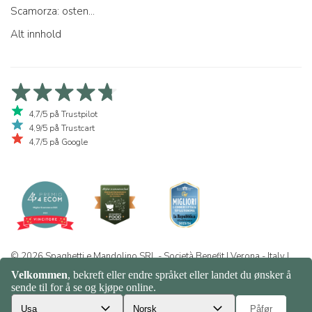
Scamorza: osten...
Alt innhold
4,7/5 på Trustpilot
4,9/5 på Trustcart
4,7/5 på Google
© 2026 Spaghetti e Mandolino SRL - Società Benefit | Verona - Italy |
+39 351 865 9444 | P.I. IT04913730232 | Certificazione BIO: IT-BIO-
016.380-0110744.2026.001 | REA VR-455804 |
Personvern og
informasjonskapsler
|
Sitemap