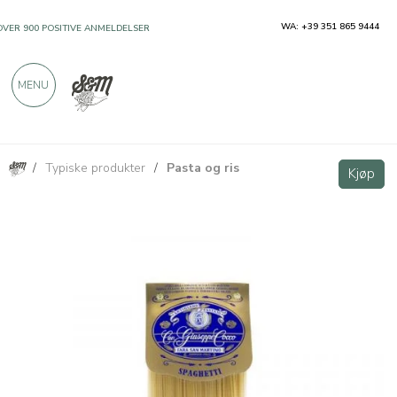
WA: +39 351 865 9444
OVER 900 POSITIVE ANMELDELSER
MENU
/
Typiske produkter
/
Pasta og ris
Spaghetti nr. 33 av Semola - Pastificio Cocco
Kjøp
Kjøp