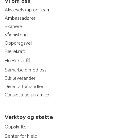
Vi om oss
Aksjeselskap og team
Ambassadører
Skapere
Vår historie
Oppdragsvei
Bærekraft
Ho.Re.Ca.
Samarbeid med oss
Blir leverandør
Diventa forhandler
Consiglia ad un amico
Verktøy og støtte
Oppskrifter
Senter for hjelp