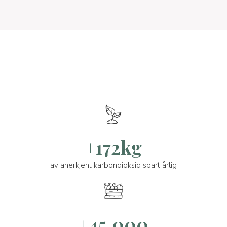
+172kg
av anerkjent karbondioksid spart årlig
+45.000