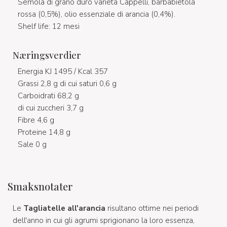
Semola di grano duro varietà Cappelli, barbabietola
rossa (0,5%), olio essenziale di arancia (0,4%).
Shelf life: 12 mesi
Næringsverdier
Energia KJ 1495 / Kcal 357
Grassi 2,8 g di cui saturi 0,6 g
Carboidrati 68,2 g
di cui zuccheri 3,7 g
Fibre 4,6 g
Proteine 14,8 g
Sale 0 g
Smaksnotater
Le
Tagliatelle all'arancia
risultano ottime nei periodi
dell'anno in cui gli agrumi sprigionano la loro essenza,