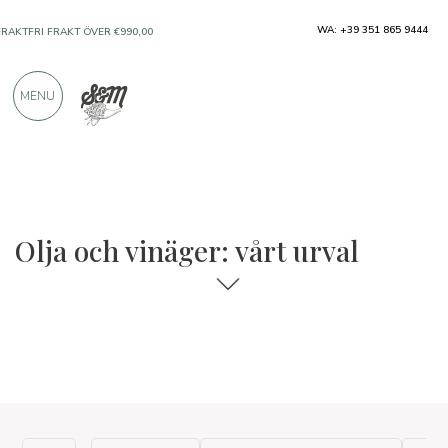
WA: +39 351 865 9444
FRAKTFRI FRAKT ÖVER €990,00
ENDAST PRODUKTER FRÅN UTMÄRKTA
MENU
TILLVERKARE
ÖVER 900 POSITIVA RECENSIONER
Olja och vinäger: vårt urval