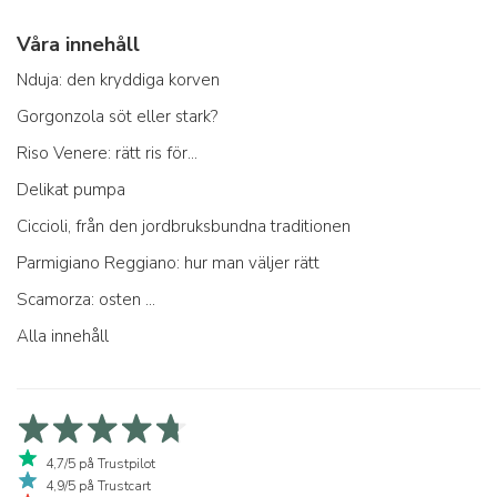
Våra innehåll
Nduja: den kryddiga korven
Gorgonzola söt eller stark?
Riso Venere: rätt ris för...
Delikat pumpa
Ciccioli, från den jordbruksbundna traditionen
Parmigiano Reggiano: hur man väljer rätt
Scamorza: osten ...
Alla innehåll
4,7/5 på Trustpilot
4,9/5 på Trustcart