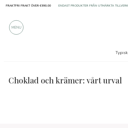
FRAKTFRI FRAKT ÖVER €990,00
ENDAST PRODUKTER FRÅN UTMÄRKTA TILLVER
ÖVER 900 POSITIVA RECENSIONER
MENU
Typis
Choklad och krämer: vårt urval