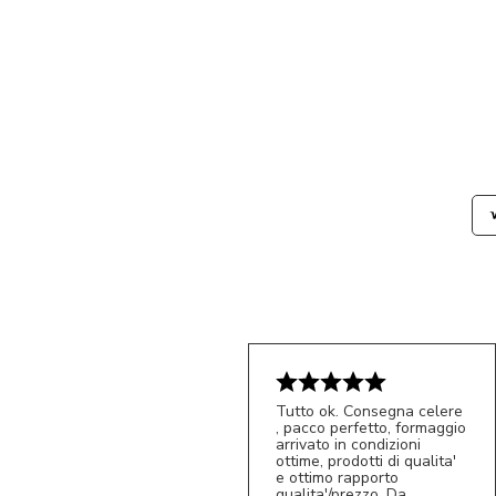
Tutto ok. Consegna celere
, pacco perfetto, formaggio
arrivato in condizioni
ottime, prodotti di qualita'
e ottimo rapporto
qualita'/prezzo. Da