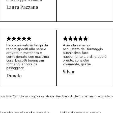
Laura Pazzano
5/5
5/5
LP
M*
Pacco arrivato in tempi da
Azienda seria ho
record,spediti alla sera e
acquistato del formaggio
arrivato in mattinata e
buonissimo farò
confezionato con massima
nuovamente L ordine al più
cura. Biscotti buonissimi
presto, consiglio
formaggi ancora da
vivamente, grazie.
assaggiare.
Silvia
5/5
5/5
D*
S*
Donata
 con TrustCart che raccoglie e cataloga i feedback di utenti che hanno acquista