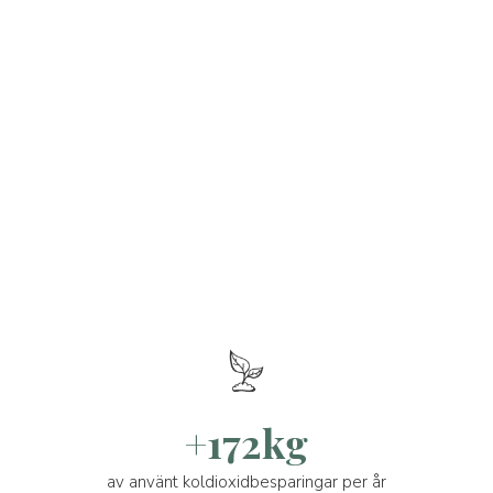
+172kg
av använt koldioxidbesparingar per år