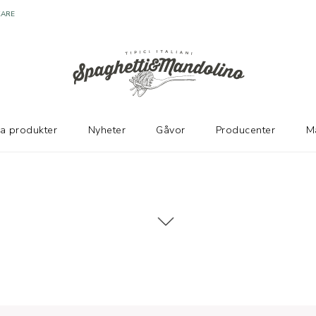
KARE
ka produkter
Nyheter
Gåvor
Producenter
M