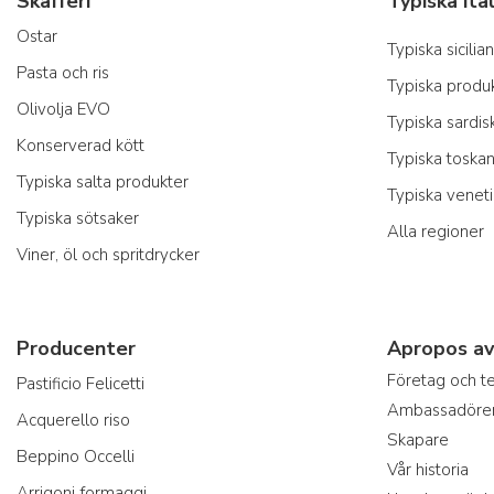
Skafferi
Ostar
Typiska sicili
Pasta och ris
Typiska produk
Olivolja EVO
Typiska sardis
Konserverad kött
Typiska toska
Typiska salta produkter
Typiska venet
Typiska sötsaker
Alla regioner
Viner, öl och spritdrycker
Producenter
Apropos av
Företag och 
Pastificio Felicetti
Ambassadöre
Acquerello riso
Skapare
Beppino Occelli
Vår historia
Arrigoni formaggi