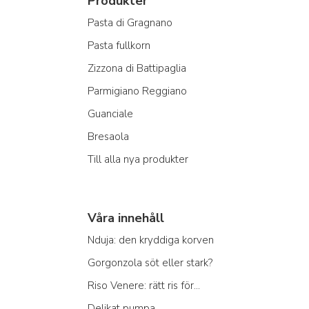
Produkter
Pasta di Gragnano
Pasta fullkorn
Zizzona di Battipaglia
Parmigiano Reggiano
Guanciale
Bresaola
Till alla nya produkter
Våra innehåll
Nduja: den kryddiga korven
Gorgonzola söt eller stark?
Riso Venere: rätt ris för...
Delikat pumpa