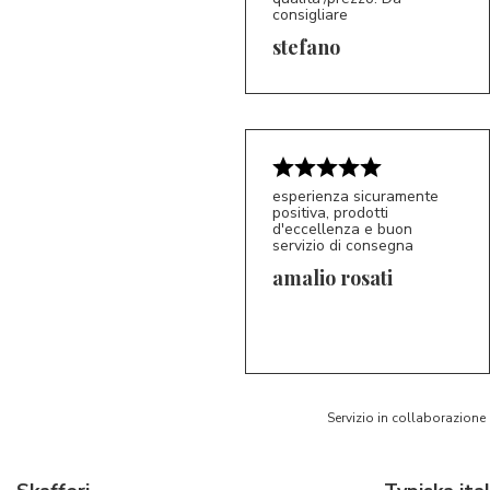
consigliare
5/5
S*
stefano
esperienza sicuramente
positiva, prodotti
d'eccellenza e buon
servizio di consegna
amalio rosati
5/5
AR
Servizio in collaborazione