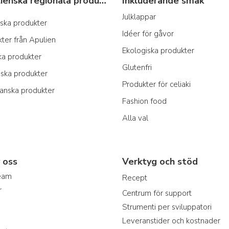
Typiska italienska regionala produkter
Inkluderande smak
Julklappar
anska produkter
Idéer för gåvor
ter från Apulien
Ekologiska produkter
ka produkter
Glutenfri
nska produkter
Produkter för celiaki
ianska produkter
Fashion food
Alla val
 oss
Verktyg och stöd
team
Recept
r
Centrum för support
Strumenti per sviluppatori
Leveranstider och kostnader