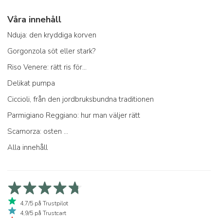
Våra innehåll
Nduja: den kryddiga korven
Gorgonzola söt eller stark?
Riso Venere: rätt ris för...
Delikat pumpa
Ciccioli, från den jordbruksbundna traditionen
Parmigiano Reggiano: hur man väljer rätt
Scamorza: osten ...
Alla innehåll
4,7/5 på Trustpilot
4,9/5 på Trustcart