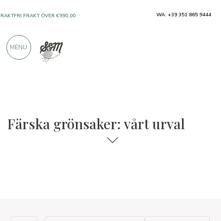
WA: +39 351 865 9444
FRAKTFRI FRAKT ÖVER €990,00
ENDAST PRODUKTER FRÅN UTMÄRKTA
MENU
TILLVERKARE
ÖVER 900 POSITIVA RECENSIONER
Färska grönsaker: vårt urval