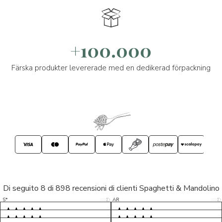
+100.000
Färska produkter levererade med en dedikerad förpackning
Di seguito 8 di 898 recensioni di clienti Spaghetti & Mandolino
5/5
5/5
S*
AR
5/5
5/5
LP
D*
5/5
5/5
M*
S*