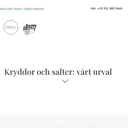
WA: +39 351 865 9444
FRAKTFRI FRAKT ÖVER €990,00
ENDAST PRODUKTER FRÅN UTMÄRKTA
MENU
TILLVERKARE
ÖVER 900 POSITIVA RECENSIONER
Kryddor och salter: vårt urval