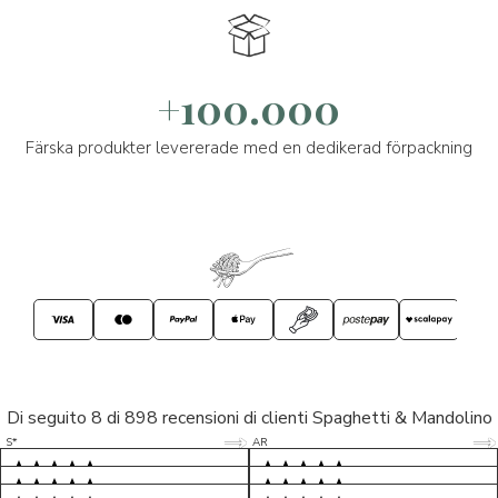
+100.000
Färska produkter levererade med en dedikerad förpackning
Di seguito 8 di 898 recensioni di clienti Spaghetti & Mandolino
5/5
5/5
S*
AR
5/5
5/5
LP
D*
5/5
5/5
M*
S*
5/5
Tutto ok. Consegna celere , pacco
esperienza sicuramente positiva,
MC