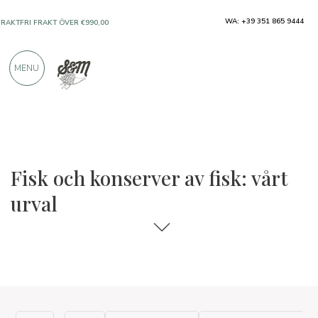
WA: +39 351 865 9444
FRAKTFRI FRAKT ÖVER €990,00
ENDAST PRODUKTER FRÅN UTMÄRKTA
MENU
TILLVERKARE
ÖVER 900 POSITIVA RECENSIONER
Fisk och konserver av fisk: vårt
urval