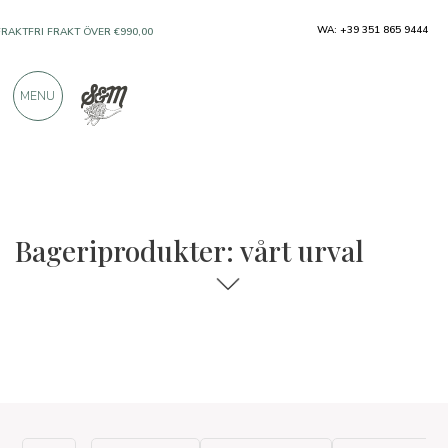
WA: +39 351 865 9444
FRAKTFRI FRAKT ÖVER €990,00
ENDAST PRODUKTER FRÅN UTMÄRKTA
MENU
TILLVERKARE
ÖVER 900 POSITIVA RECENSIONER
Bageriprodukter: vårt urval