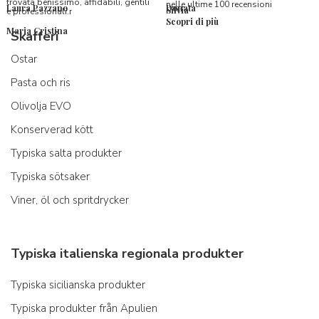
trovata benissimo, affidabili, gentili
nelle ultime 100 recensioni
Laura Pazzano
Donata
Silvia
e professionali.r
Scopri di più
Maria Cristina
Skafferi
Ostar
Pasta och ris
Olivolja EVO
Konserverad kött
Typiska salta produkter
Typiska sötsaker
Viner, öl och spritdrycker
Typiska italienska regionala produkter
Typiska sicilianska produkter
Typiska produkter från Apulien