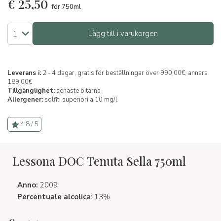
€
25,50
för 750ml
Lägg till i varukorgen
Leverans i:
2 - 4 dagar, gratis för beställningar över 990,00€, annars
189,00€
Tillgänglighet:
senaste bitarna
Allergener:
solfiti superiori a 10 mg/l
4.8 / 5
Lessona DOC Tenuta Sella 750ml
Anno:
2009
Percentuale alcolica
: 13%