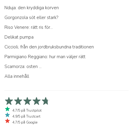
Nduja: den kryddiga korven
Gorgonzola söt eller stark?
Riso Venere: rätt ris för...
Delikat pumpa
Ciccioli, från den jordbruksbundna traditionen
Parmigiano Reggiano: hur man väljer rätt
Scamorza: osten ...
Alla innehåll
4,7/5 på Trustpilot
4,9/5 på Trustcart
4,7/5 på Google