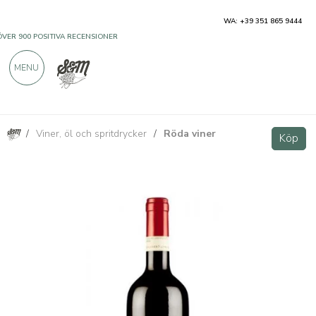
WA: +39 351 865 9444
ÖVER 900 POSITIVA RECENSIONER
MENU
/
Viner, öl och spritdrycker
/
Röda viner
Lessona DOC Tenuta Sella 750ml
Köp
Köp