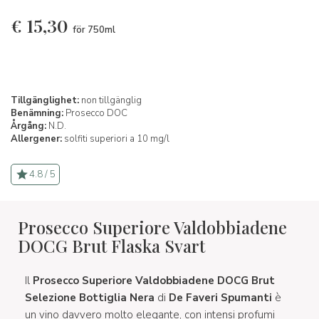
€
15,30
för 750ml
Tillgänglighet:
non tillgänglig
Benämning:
Prosecco DOC
Årgång:
N.D.
Allergener:
solfiti superiori a 10 mg/l
4.8 / 5
Prosecco Superiore Valdobbiadene
DOCG Brut Flaska Svart
Il
Prosecco Superiore Valdobbiadene DOCG Brut
Selezione Bottiglia Nera
di
De Faveri Spumanti
è
un vino davvero molto elegante, con intensi profumi