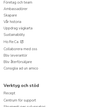
Företag och team
Ambassadörer
Skapare
Vår historia
Uppdrag vägkarta
Sustainability
Ho.Re.Ca.
Collaborera med oss
Bliv leverantör
Bliv återförsäljare
Consiglia ad un amico
Verktyg och stöd
Recept
Centrum för support
Strumenti per sviluppatori