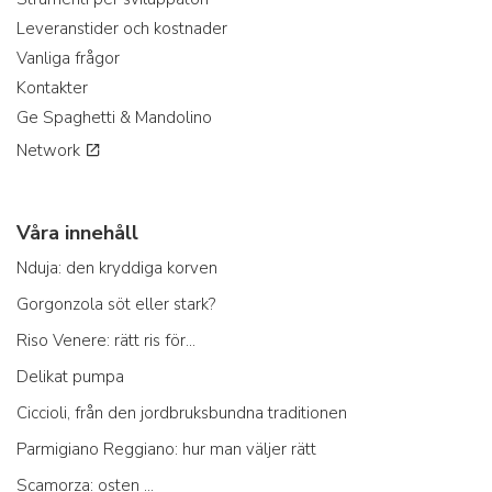
Leveranstider och kostnader
Vanliga frågor
Kontakter
Ge Spaghetti & Mandolino
Network
Våra innehåll
Nduja: den kryddiga korven
Gorgonzola söt eller stark?
Riso Venere: rätt ris för...
Delikat pumpa
Ciccioli, från den jordbruksbundna traditionen
Parmigiano Reggiano: hur man väljer rätt
Scamorza: osten ...