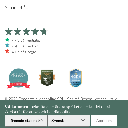
Alla innehåll
4,7/5 på Trustpilot
4,9/5 på Trustcart
4,7/5 på Google
© 2026 Spaghetti e Mandolino SRL - Società Benefit | Verona - Italy |
+39 351 865 9444 | P.I. IT04913730232 | Certificazione BIO: IT-BIO-
016.380-0110744.2026.001 | REA VR-455804 |
Integritet och
cookiepolicy
|
Sitemap