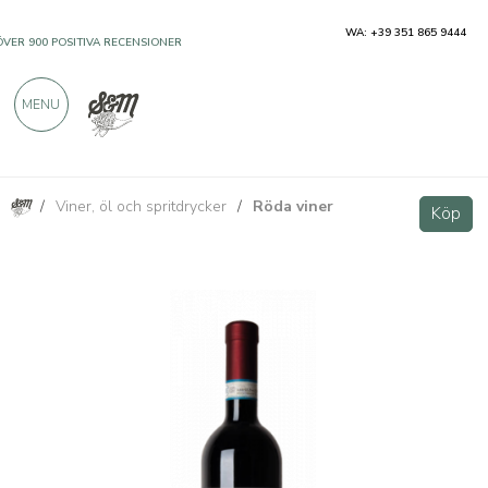
WA: +39 351 865 9444
ÖVER 900 POSITIVA RECENSIONER
MENU
/
Viner, öl och spritdrycker
/
Röda viner
Barbera d'Alba DOC Magnum - Cravanzola
Köp
Köp