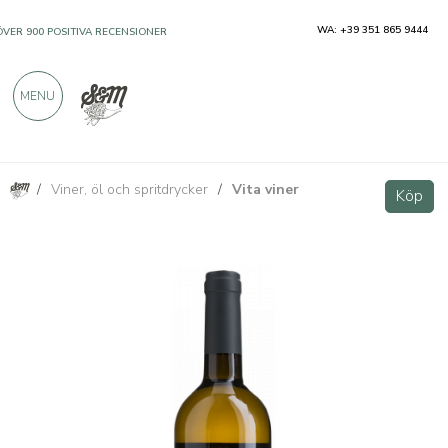
WA: +39 351 865 9444
ÖVER 900 POSITIVA RECENSIONER
MENU
/
Viner, öl och spritdrycker
/
Vita viner
Chardonnay Friuli DOC - Villa Vitas
Köp
Köp