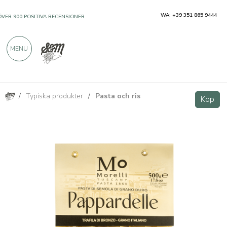
WA: +39 351 865 9444
ÖVER 900 POSITIVA RECENSIONER
MENU
/
Typiska produkter
/
Pasta och ris
Pappardelle av hårt vetemjöl 500g Antico Pastificio Morelli 1860
Köp
Köp