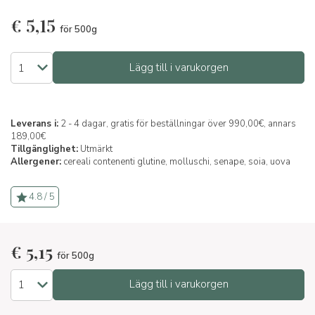
€
5,15
för 500g
Lägg till i varukorgen
Leverans i:
2 - 4 dagar, gratis för beställningar över 990,00€, annars
189,00€
Tillgänglighet:
Utmärkt
Allergener:
cereali contenenti glutine,
molluschi,
senape,
soia,
uova
4.8 / 5
€
5,15
för 500g
Lägg till i varukorgen