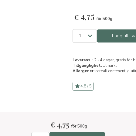
€
4,75
för 500g
Lägg till i 
Leverans i:
2 - 4 dagar, gratis för
Tillgänglighet:
Utmärkt
Allergener:
cereali contenenti glut
4.8 / 5
€
4,75
för 500g