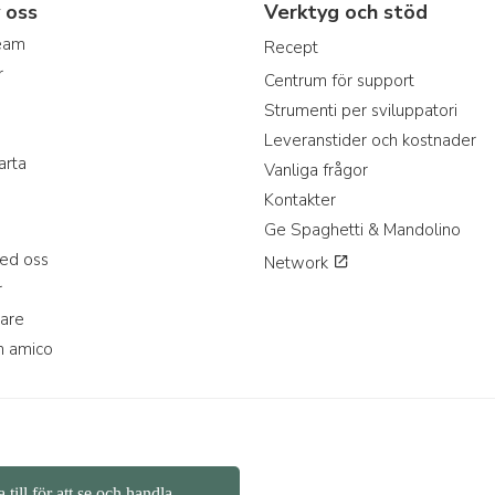
 oss
Verktyg och stöd
team
Recept
r
Centrum för support
Strumenti per sviluppatori
Leveranstider och kostnader
arta
Vanliga frågor
Kontakter
Ge Spaghetti & Mandolino
ed oss
Network
r
jare
n amico