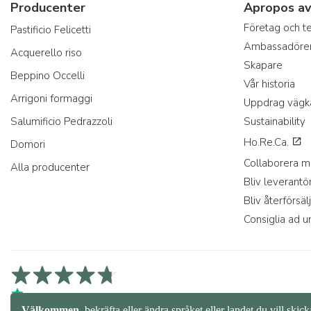
Producenter
Apropos av
Företag och 
Pastificio Felicetti
Ambassadöre
Acquerello riso
Skapare
Beppino Occelli
Vår historia
Arrigoni formaggi
Uppdrag vägk
Salumificio Pedrazzoli
Sustainability
Ho.Re.Ca.
Domori
Collaborera m
Alla producenter
Bliv leverantö
Bliv återförsäl
Consiglia ad u
4,7/5 på Trustpilot
4,9/5 på Trustcart