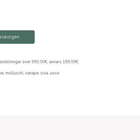
varukorgen
 beställningar över 990,00€, annars 189,00€
ine,
molluschi,
senape,
soia,
uova