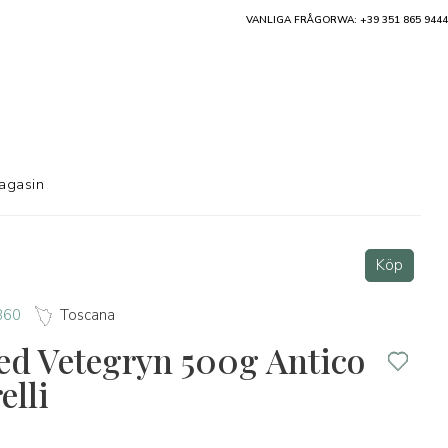
VANLIGA FRÅGOR
WA: +39 351 865 9444
agasin
Köp
1860
Toscana
ed Vetegryn 500g Antico
elli