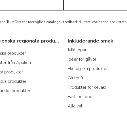
 con TrustCart che raccoglie e cataloga i feedback di utenti che hanno acquista
Typiska italienska regionala produkter
Inkluderande smak
Julklappar
anska produkter
Idéer för gåvor
ter från Apulien
Ekologiska produkter
ka produkter
Glutenfri
nska produkter
Produkter för celiaki
ianska produkter
Fashion food
Alla val