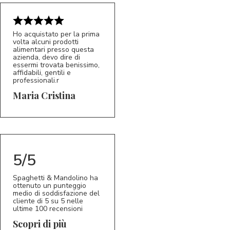
Ho acquistato per la prima
volta alcuni prodotti
alimentari presso questa
azienda, devo dire di
essermi trovata benissimo,
affidabili, gentili e
professionali.r
5/5
MC
Maria Cristina
5/5
Spaghetti & Mandolino ha
ottenuto un punteggio
medio di soddisfazione del
cliente di 5 su 5 nelle
ultime 100 recensioni
Scopri di più