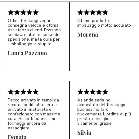
Ottimi formaggi vegani,
Ottimo prodotto,
consegna veloce e ottima
imballaggio molto accurato
assistenza clienti. Possono
Morena
sembrare alte le spese di
spedizione, ma la cura per
l’imballaggio vi stupirà!
Laura Pazzano
5/5
5/5
LP
M*
Pacco arrivato in tempi da
Azienda seria ho
record,spediti alla sera e
acquistato del formaggio
arrivato in mattinata e
buonissimo farò
confezionato con massima
nuovamente L ordine al più
cura. Biscotti buonissimi
presto, consiglio
formaggi ancora da
vivamente, grazie.
assaggiare.
Silvia
5/5
5/5
D*
S*
Donata