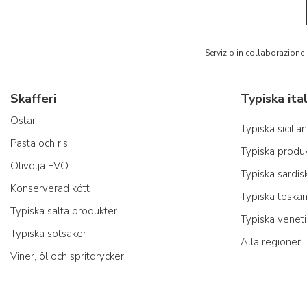
Servizio in collaborazione
Skafferi
Ostar
Typiska sicili
Pasta och ris
Typiska produk
Olivolja EVO
Typiska sardis
Konserverad kött
Typiska toska
Typiska salta produkter
Typiska venet
Typiska sötsaker
Alla regioner
Viner, öl och spritdrycker