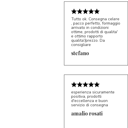
Tutto ok. Consegna celere
, pacco perfetto, formaggio
arrivato in condizioni
ottime, prodotti di qualita'
e ottimo rapporto
qualita'/prezzo. Da
consigliare
5/5
S*
stefano
esperienza sicuramente
positiva, prodotti
d'eccellenza e buon
servizio di consegna
amalio rosati
5/5
AR