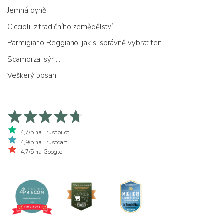
Jemná dýně
Ciccioli, z tradičního zemědělství
Parmigiano Reggiano: jak si správně vybrat ten pravý
Scamorza: sýr ...
Veškerý obsah
4,7/5 na Trustpilot
4,9/5 na Trustcart
4,7/5 na Google