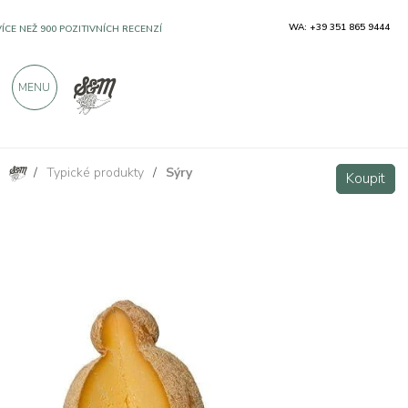
WA: +39 351 865 9444
VÍCE NEŽ 900 POZITIVNÍCH RECENZÍ
MENU
/
Typické produkty
/
Sýry
Caciocavallo zralý v jeskyni 400g
Koupit
Koupit