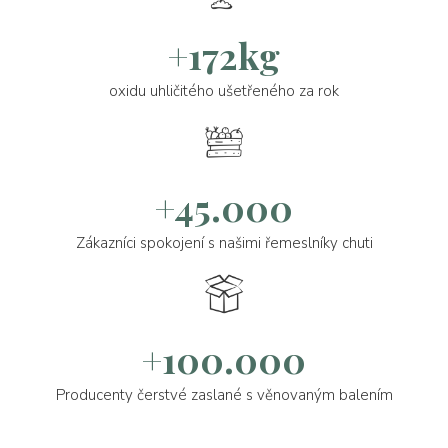
+172kg
oxidu uhličitého ušetřeného za rok
+45.000
Zákazníci spokojení s našimi řemeslníky chuti
+100.000
Producenty čerstvé zaslané s věnovaným balením