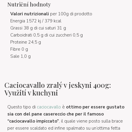
Nutriční hodnoty
Valori nutrizionali
per 100g di prodotto
Energia 1572 kj / 379 kcal
Grassi 38 g di cui saturi 31 g
Carboidrati 0,5 g di cui zuccheri 0,5 g
Proteine 24,5 g
Fibre 0 g
Sale 1,0 g
Caciocavallo zralý v jeskyni 400g:
Využití v kuchyni
Questo tipo di
caciocavallo
è
ottimo per essere gustato
sia con del pane casereccio che per il famoso
“caciocavallo impiccato”
, il quale viene posto sulla brace
per essere scaldato ed infine spalmato su un’ottima fetta