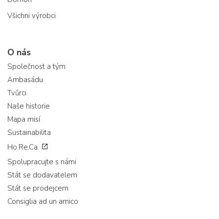
Všichni výrobci
O nás
Společnost a tým
Ambasádu
Tvůrci
Naše historie
Mapa misí
Sustainabilita
Ho.Re.Ca.
Spolupracujte s námi
Stát se dodavatelem
Stát se prodejcem
Consiglia ad un amico