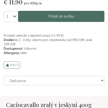
€
11,90
pro 400g ca.
Přidat do košíku
Produkt odeslán v tepelné izolaci (+1.90 €)
Dodání v:
2 - 4 dny, zdarma pro objednávky nad 990,00€, jinak
189,00€
Dostupnost:
Výborná
Allergeny:
latte
4.8 / 5
Caciocavallo zralý v jeskyni 400g