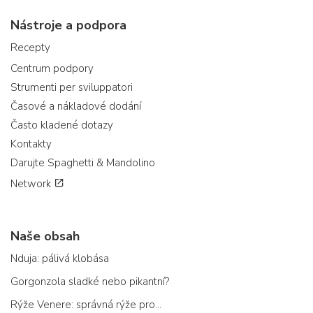
Nástroje a podpora
Recepty
Centrum podpory
Strumenti per sviluppatori
Časové a nákladové dodání
Často kladené dotazy
Kontakty
Darujte Spaghetti & Mandolino
Network
Naše obsah
Nduja: pálivá klobása
Gorgonzola sladké nebo pikantní?
Rýže Venere: správná rýže pro...