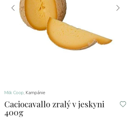
Milk Coop
,
Kampánie
Caciocavallo zralý v jeskyni
400g