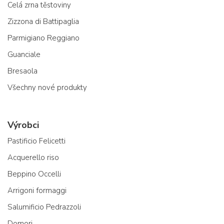
Celá zrna těstoviny
Zizzona di Battipaglia
Parmigiano Reggiano
Guanciale
Bresaola
Všechny nové produkty
Výrobci
Pastificio Felicetti
Acquerello riso
Beppino Occelli
Arrigoni formaggi
Salumificio Pedrazzoli
Domori