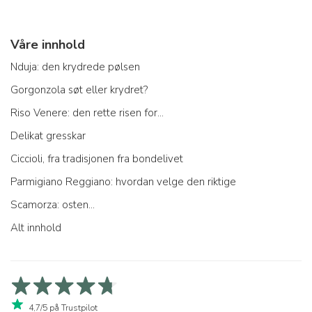
Våre innhold
Nduja: den krydrede pølsen
Gorgonzola søt eller krydret?
Riso Venere: den rette risen for...
Delikat gresskar
Ciccioli, fra tradisjonen fra bondelivet
Parmigiano Reggiano: hvordan velge den riktige
Scamorza: osten...
Alt innhold
4,7/5 på Trustpilot