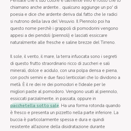
Pensate che il suo colore è talmente vivo e rosso che lo
chiamano anche ardente... qualcuno aggiunge un po' di
poesia e dice che ardente deriva dal fatto che le radici
si nutrono della lava del Vesuvio. Il Piennolo poi ha
questo nome perchè i grappoli di pomodorini vengono
appesi a dei pendoli (piennoli) e lasciati essiccare
naturalmente alle fresche e saline brezze del Tirreno.
Il sole, il vento, il mare, la terra infuocata sono i segreti
di questo frutto straordinario ricco di zuccheri e sali
minerali, dolce e acidulo, con una polpa densa e piena,
con pochi semini e due fasci lenticolari che lo dividono a
metà. È il re dei re dei pomodori e l'ideale per le
migliori paste al pomodoro. Vengono usati al piennolo,
essiccati parzialmente, in passata, oppure in
pacchetella sotto sale
. Ha una forma rotonda quando
è fresco e presenta un pizzetto nella parte inferiore. La
buccia è particolarmente spessa e dura e quindi
resistente all'azione della disidratazione durante