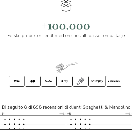
+100.000
Ferske produkter sendt med en spesialtilpasset emballasje
Di seguito 8 di 898 recensioni di clienti Spaghetti & Mandolino
5/5
5/5
S*
AR
5/5
5/5
LP
D*
5/5
5/5
M*
S*
5/5
Tutto ok. Consegna celere , pacco
esperienza sicuramente positiva,
MC
perfetto, formaggio arrivato in
prodotti d'eccellenza e buon