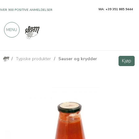
WA: +39 351 865 9444
OVER 900 POSITIVE ANMELDELSER
MENU
/
Typiske produkter
/
Sauser og krydder
Piennolo tomatsaus fra Vesuv DOP 700g
Kjøp
Kjøp