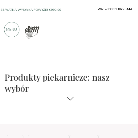
WA: +39 351 865 9444
BEZPŁATNA WYSYŁKA POWYŻEJ €990,00
SOLO PRODUKTY OD DOSKONAŁYCH
MENU
PRODUCENTÓW
PONAD 900 POZYTYWNYCH RECENZJI
Produkty piekarnicze: nasz
wybór