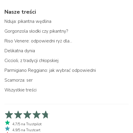
Nasze treści
Nduja: pikantna wędlina
Gorgonzola słodki czy pikantny?
Riso Venere: odpowiedni ryż dla...
Delikatna dynia
Ciccioli, z tradycji chłopskiej
Parmigiano Reggiano: jak wybrać odpowiedni
Scamorza: ser
Wszystkie treści
4,7/5 na Trustpilot
4,9/5 na Trustcart