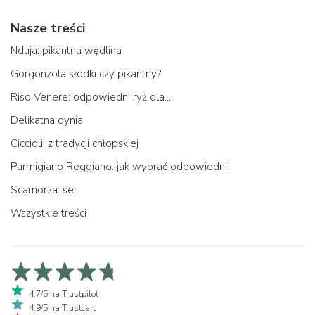
Nasze treści
Nduja: pikantna wędlina
Gorgonzola słodki czy pikantny?
Riso Venere: odpowiedni ryż dla...
Delikatna dynia
Ciccioli, z tradycji chłopskiej
Parmigiano Reggiano: jak wybrać odpowiedni
Scamorza: ser
Wszystkie treści
4,7/5 na Trustpilot
4,9/5 na Trustcart