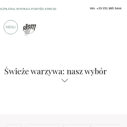
WA: +39 351 865 9444
BEZPŁATNA WYSYŁKA POWYŻEJ €990,00
SOLO PRODUKTY OD DOSKONAŁYCH
MENU
PRODUCENTÓW
PONAD 900 POZYTYWNYCH RECENZJI
Świeże warzywa: nasz wybór