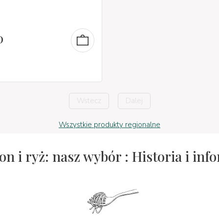
0
Wstecz
Dalej
Wszystkie produkty regionalne
n i ryż: nasz wybór : Historia i inf