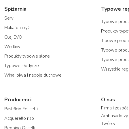
Spiżarnia
Sery
Typowe produk
Makaron i ryż
Produkty typo
Olej EVO
Tipowe produk
Wędliny
Typowe produk
Produkty typowe słone
Typowe produ
Typowe słodycze
Wszystkie reg
Wina, piwa i napoje duchowe
Producenci
O nas
Firma i zespół
Pastificio Felicetti
Ambasadorzy
Acquerello riso
Twórcy
Beppino Occelli