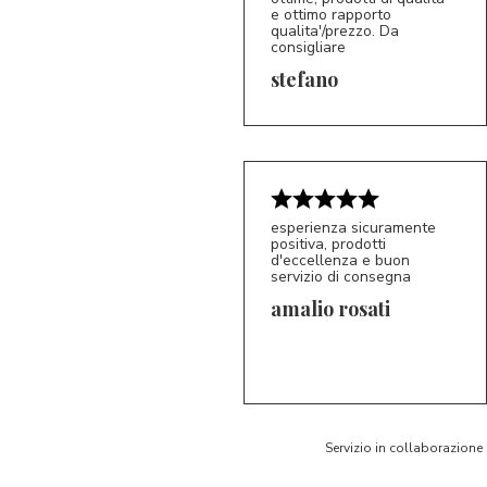
e ottimo rapporto
qualita'/prezzo. Da
consigliare
5/5
S*
stefano
esperienza sicuramente
positiva, prodotti
d'eccellenza e buon
servizio di consegna
amalio rosati
5/5
AR
Servizio in collaborazione