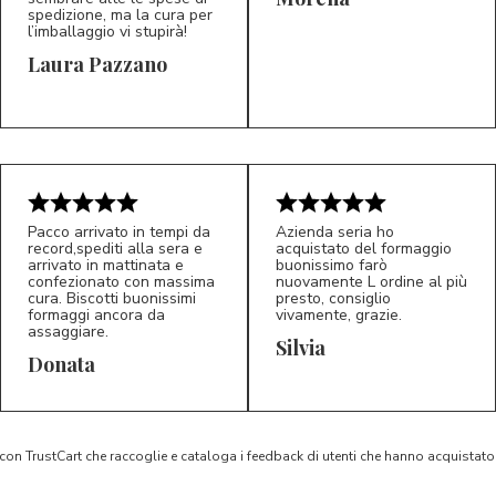
spedizione, ma la cura per
l’imballaggio vi stupirà!
Laura Pazzano
5/5
5/5
LP
M*
Pacco arrivato in tempi da
Azienda seria ho
record,spediti alla sera e
acquistato del formaggio
arrivato in mattinata e
buonissimo farò
confezionato con massima
nuovamente L ordine al più
cura. Biscotti buonissimi
presto, consiglio
formaggi ancora da
vivamente, grazie.
assaggiare.
Silvia
5/5
5/5
D*
S*
Donata
 con TrustCart che raccoglie e cataloga i feedback di utenti che hanno acquista