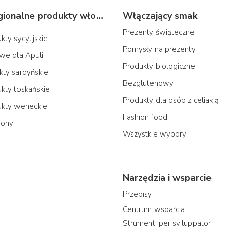
Typowe regionalne produkty włoskie
Włączający smak
Prezenty świąteczne
ty sycylijskie
Pomysły na prezenty
we dla Apulii
Produkty biologiczne
ty sardyńskie
Bezglutenowy
ty toskańskie
Produkty dla osób z celiakią
kty weneckie
Fashion food
iony
Wszystkie wybory
Narzędzia i wsparcie
Przepisy
Centrum wsparcia
Strumenti per sviluppatori