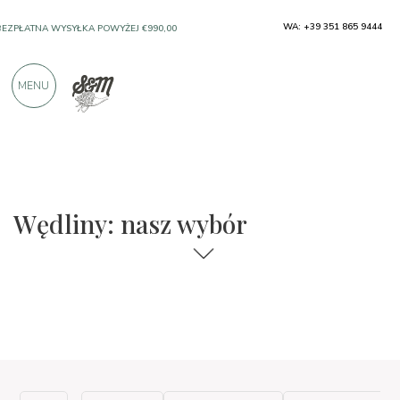
WA: +39 351 865 9444
BEZPŁATNA WYSYŁKA POWYŻEJ €990,00
SOLO PRODUKTY OD DOSKONAŁYCH
MENU
PRODUCENTÓW
PONAD 900 POZYTYWNYCH RECENZJI
Wędliny: nasz wybór