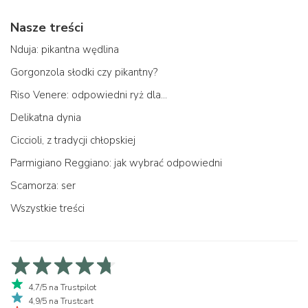
Nasze treści
Nduja: pikantna wędlina
Gorgonzola słodki czy pikantny?
Riso Venere: odpowiedni ryż dla...
Delikatna dynia
Ciccioli, z tradycji chłopskiej
Parmigiano Reggiano: jak wybrać odpowiedni
Scamorza: ser
Wszystkie treści
4,7/5 na Trustpilot
4,9/5 na Trustcart