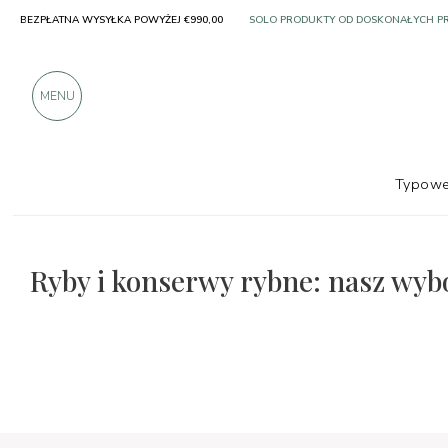
BEZPŁATNA WYSYŁKA POWYŻEJ €990,00
PONAD 900 POZYTYWNYCH RECENZJI
MENU
Typowe
Ryby i konserwy rybne: nasz wyb