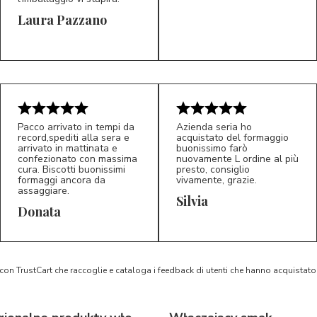
Laura Pazzano
5/5
5/5
LP
M*
Pacco arrivato in tempi da
Azienda seria ho
record,spediti alla sera e
acquistato del formaggio
arrivato in mattinata e
buonissimo farò
confezionato con massima
nuovamente L ordine al più
cura. Biscotti buonissimi
presto, consiglio
formaggi ancora da
vivamente, grazie.
assaggiare.
Silvia
5/5
5/5
D*
S*
Donata
 con TrustCart che raccoglie e cataloga i feedback di utenti che hanno acquista