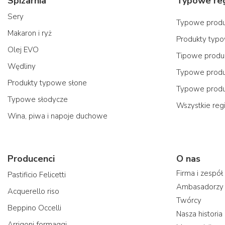
Spiżarnia
Sery
Typowe produk
Makaron i ryż
Produkty typo
Olej EVO
Tipowe produk
Wędliny
Typowe produk
Produkty typowe słone
Typowe produ
Typowe słodycze
Wszystkie reg
Wina, piwa i napoje duchowe
Producenci
O nas
Firma i zespół
Pastificio Felicetti
Ambasadorzy
Acquerello riso
Twórcy
Beppino Occelli
Nasza historia
Arrigoni formaggi