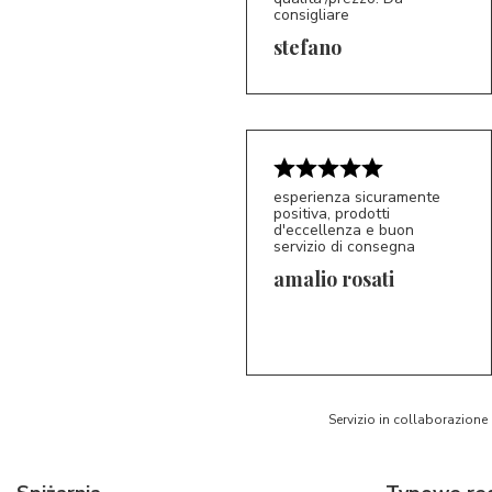
consigliare
5/5
S*
stefano
esperienza sicuramente
positiva, prodotti
d'eccellenza e buon
servizio di consegna
amalio rosati
5/5
AR
Servizio in collaborazione