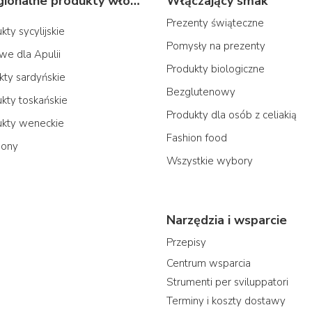
Typowe regionalne produkty włoskie
Włączający smak
Prezenty świąteczne
ty sycylijskie
Pomysły na prezenty
we dla Apulii
Produkty biologiczne
ty sardyńskie
Bezglutenowy
ty toskańskie
Produkty dla osób z celiakią
kty weneckie
Fashion food
iony
Wszystkie wybory
Narzędzia i wsparcie
Przepisy
Centrum wsparcia
Strumenti per sviluppatori
Terminy i koszty dostawy