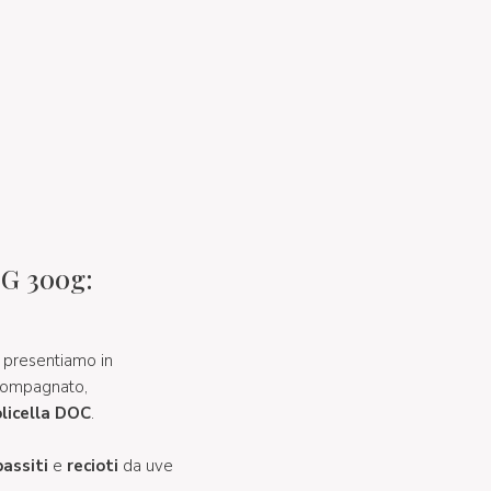
CG 300g:
i presentiamo in
ompagnato,
licella DOC
.
passiti
e
recioti
da uve