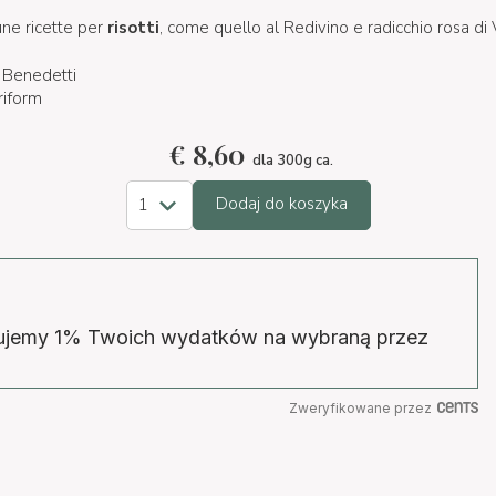
une ricette per
risotti
, come quello al Redivino e radicchio rosa di
 Benedetti
iform
€
8,60
dla 300g ca.
Dodaj do koszyka
wujemy 1% Twoich wydatków na wybraną przez
Zweryfikowane przez