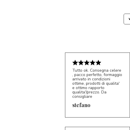
Tutto ok. Consegna celere
, pacco perfetto, formaggio
arrivato in condizioni
ottime, prodotti di qualita'
e ottimo rapporto
qualita'/prezzo. Da
consigliare
5/5
S*
stefano