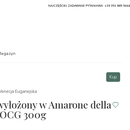
NAJCZĘŚCIEJ ZADAWANE PYTANIA
WA: +39 351 865 9444
agazyn
Kup
enecja Euganejska
wyłożony w Amarone della
 DOCG 300g