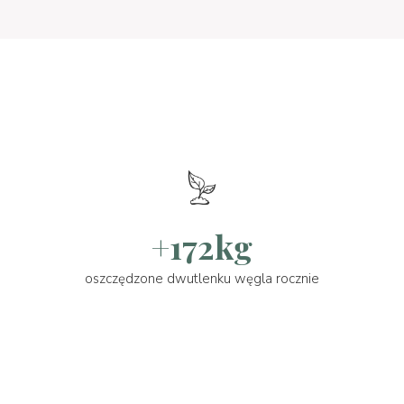
+172kg
oszczędzone dwutlenku węgla rocznie