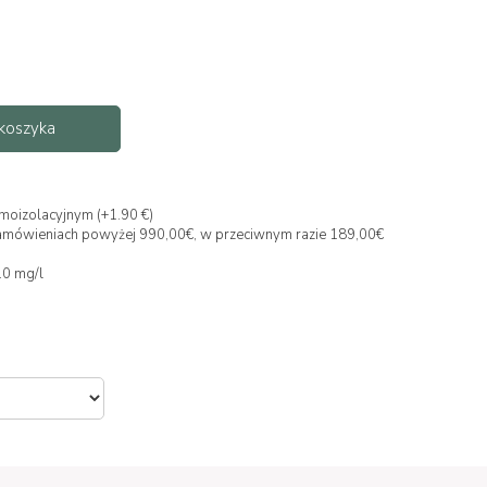
koszyka
moizolacyjnym (+1.90 €)
y zamówieniach powyżej 990,00€, w przeciwnym razie 189,00€
 10 mg/l