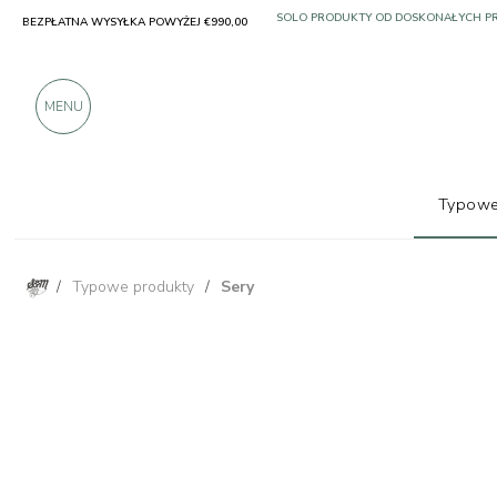
BEZPŁATNA WYSYŁKA POWYŻEJ €990,00
SOLO PRODUKTY OD DOSKONAŁYCH 
PONAD 900 POZYTYWNYCH RECENZJI
MENU
Typowe
/
Typowe produkty
/
Sery