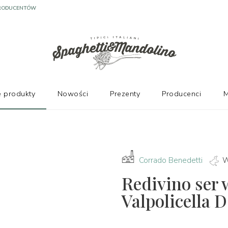
PRODUCENTÓW
 produkty
Nowości
Prezenty
Producenci
M
Corrado Benedetti
W
Redivino ser 
Valpolicella