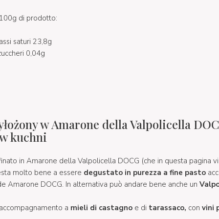
100g di prodotto:
j
assi saturi 23,8g
zuccheri 0,04g
yłożony w Amarone della Valpolicella DO
 w kuchni
finato in Amarone della Valpolicella DOCG (che in questa pagina v
esta molto bene a essere
degustato in purezza a fine pasto
acc
de Amarone DOCG. In alternativa può andare bene anche un
Valpo
in accompagnamento a
mieli di castagno
e di
tarassaco,
con
vini 