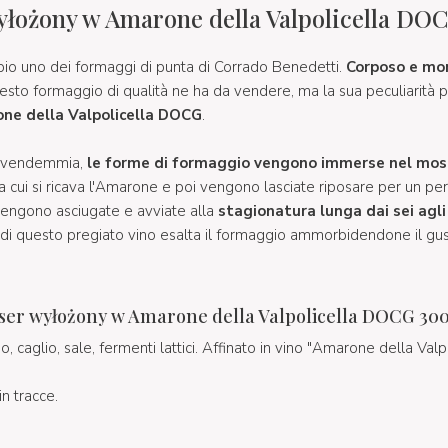
yłożony w Amarone della Valpolicella DO
io uno dei formaggi di punta di Corrado Benedetti.
Corposo e mo
sto formaggio di qualità ne ha da vendere, ma la sua peculiarità p
ne della Valpolicella DOCG
.
la vendemmia,
le forme di formaggio vengono immerse nel mos
a cui si ricava l'Amarone e poi vengono lasciate riposare per un pe
 vengono asciugate e avviate alla
stagionatura lunga dai sei agli
 di questo pregiato vino esalta il formaggio ammorbidendone il gu
 ser wyłożony w Amarone della Valpolicella DOCG 30
ino, caglio, sale, fermenti lattici. Affinato in vino "Amarone della Va
 in tracce.