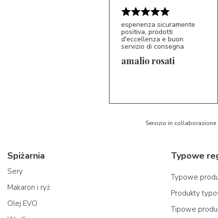
esperienza sicuramente
positiva, prodotti
d'eccellenza e buon
servizio di consegna
amalio rosati
5/5
AR
Servizio in collaborazione
Spiżarnia
Sery
Typowe produk
Makaron i ryż
Produkty typo
Olej EVO
Tipowe produk