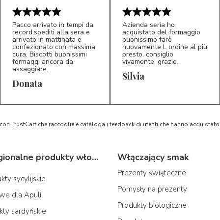
Pacco arrivato in tempi da
Azienda seria ho
record,spediti alla sera e
acquistato del formaggio
arrivato in mattinata e
buonissimo farò
confezionato con massima
nuovamente L ordine al più
cura. Biscotti buonissimi
presto, consiglio
formaggi ancora da
vivamente, grazie.
assaggiare.
Silvia
5/5
5/5
D*
S*
Donata
 con TrustCart che raccoglie e cataloga i feedback di utenti che hanno acquista
Typowe regionalne produkty włoskie
Włączający smak
Prezenty świąteczne
ty sycylijskie
Pomysły na prezenty
we dla Apulii
Produkty biologiczne
ty sardyńskie