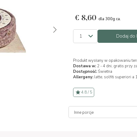
€
8,60
dla 300g ca.
Dodaj do 
Produkt wysłany w opakowaniu ter
Dostawa w:
2 - 4 dni, gratis prz
Dostępność:
Świetna
Allergeny:
latte,
solfiti superiori a
4.8 / 5