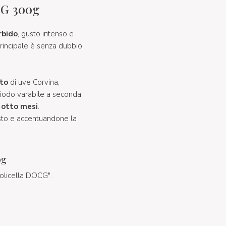
CG 300g
rbido
, gusto intenso e
rincipale è senza dubbio
to
di uve Corvina,
riodo varabile a seconda
 otto mesi
.
sto e accentuandone la
0g
lpolicella DOCG".