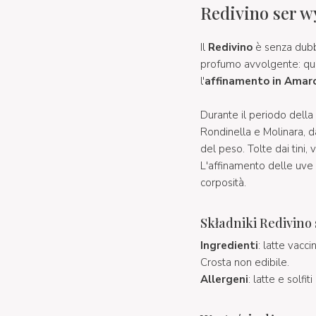
Redivino ser w
Il
Redivino
è senza dubb
profumo avvolgente: que
l'
affinamento in Amaro
Durante il periodo del
Rondinella e Molinara, d
del peso. Tolte dai tini,
L'affinamento delle uve
corposità.
Składniki Redivino
Ingredienti
: latte vacc
Crosta non edibile.
Allergeni
: latte e solfiti