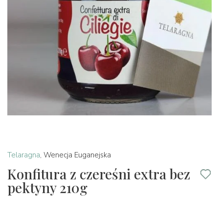
Telaragna
,
Wenecja Euganejska
Konfitura z czereśni extra bez
pektyny 210g