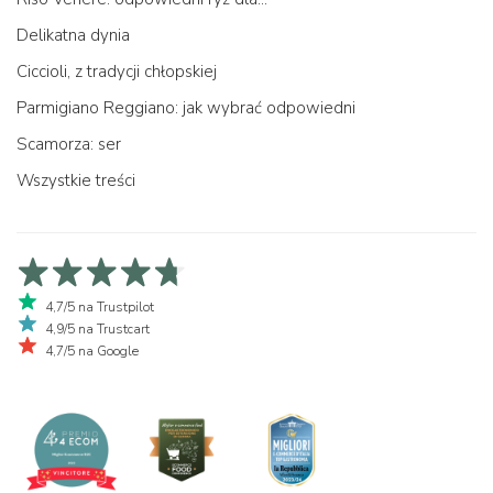
Delikatna dynia
Ciccioli, z tradycji chłopskiej
Parmigiano Reggiano: jak wybrać odpowiedni
Scamorza: ser
Wszystkie treści
4,7/5 na Trustpilot
4,9/5 na Trustcart
4,7/5 na Google