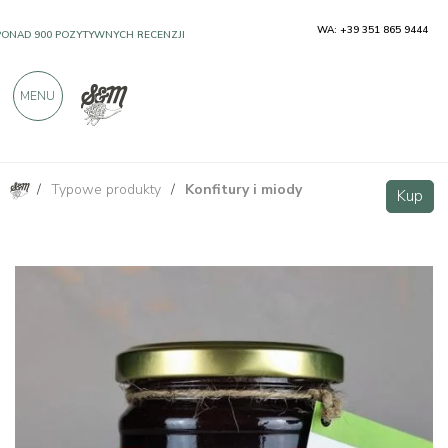
WA: +39 351 865 9444
PONAD 900 POZYTYWNYCH RECENZJI
MENU
/
Typowe produkty
/
Konfitury i miody
Konfitura z czereśni extra bez pektyny 210g
Kup
Kup