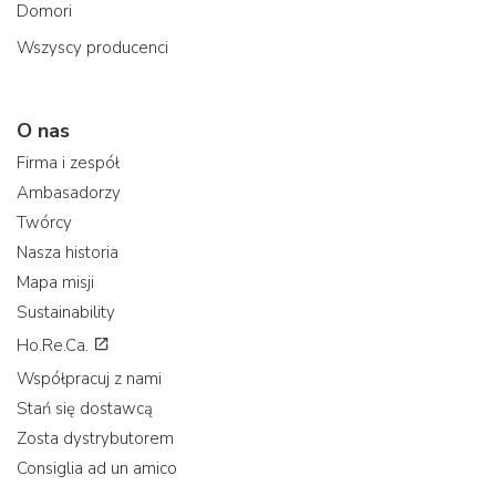
Domori
Wszyscy producenci
O nas
Firma i zespół
Ambasadorzy
Twórcy
Nasza historia
Mapa misji
Sustainability
Ho.Re.Ca.
Współpracuj z nami
Stań się dostawcą
Zosta dystrybutorem
Consiglia ad un amico