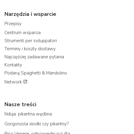
Narzędzia i wsparcie
Przepisy
Centrum wsparcia
Strumenti per sviluppatori
Terminy i koszty dostawy
Najczęściej zadawane pytania
Kontakty
Podaruj Spaghetti & Mandolino
Network
Nasze treści
Nduja: pikantna wędlina
Gorgonzola słodki czy pikantny?
Riso Venere: odpowiedni ryż dla...