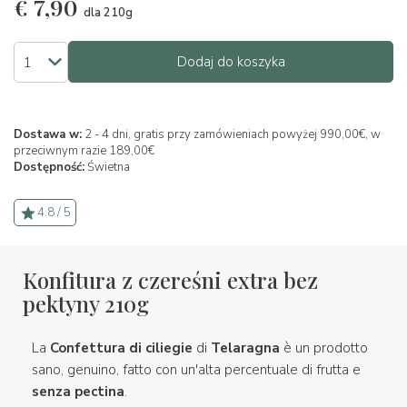
€
7,90
dla 210g
Dodaj do koszyka
Dostawa w:
2 - 4 dni, gratis przy zamówieniach powyżej 990,00€, w
przeciwnym razie 189,00€
Dostępność:
Świetna
4.8 / 5
Konfitura z czereśni extra bez
pektyny 210g
La
Confettura di ciliegie
di
Telaragna
è un prodotto
sano, genuino, fatto con un'alta percentuale di frutta e
senza pectina
.