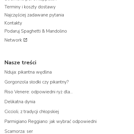
Terminy i koszty dostawy
Najczęściej zadawane pytania
Kontakty
Podaruj Spaghetti & Mandolino
Network
Nasze treści
Nduja: pikantna wędlina
Gorgonzola słodki czy pikantny?
Riso Venere: odpowiedni ryż dla...
Delikatna dynia
Ciccioli, z tradycji chłopskiej
Parmigiano Reggiano: jak wybrać odpowiedni
Scamorza: ser