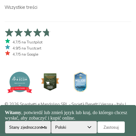
Wszystkie treści
4,7/5 na Trustpilot
4,9/5 na Trustcart
4,7/5 na Google
© 2026 Spaghetti e Mandolino SRL - Società Benefit | Verona - Italy |
+39 351 865 9444 | P.I. IT04913730232 | Certificazione BIO: IT-BIO-
016.380-0110744.2026.001 | REA VR-455804 |
Prywatność i polityka
plików cookie
|
Sitemap