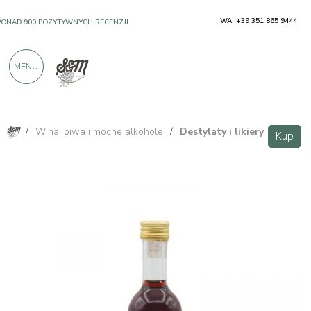
WA: +39 351 865 9444
PONAD 900 POZYTYWNYCH RECENZJI
MENU
/
Wina, piwa i mocne alkohole
/
Destylaty i likiery
Kup