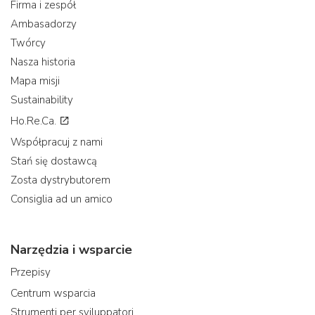
Firma i zespół
Ambasadorzy
Twórcy
Nasza historia
Mapa misji
Sustainability
Ho.Re.Ca.
Współpracuj z nami
Stań się dostawcą
Zosta dystrybutorem
Consiglia ad un amico
Narzędzia i wsparcie
Przepisy
Centrum wsparcia
Strumenti per sviluppatori