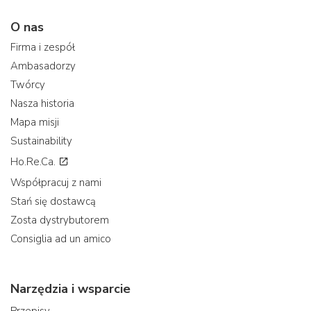
O nas
Firma i zespół
Ambasadorzy
Twórcy
Nasza historia
Mapa misji
Sustainability
Ho.Re.Ca.
Współpracuj z nami
Stań się dostawcą
Zosta dystrybutorem
Consiglia ad un amico
Narzędzia i wsparcie