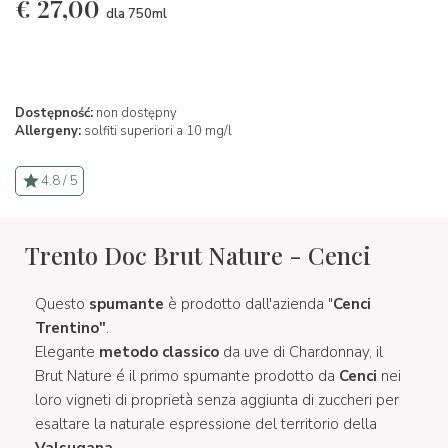
€
27,00
dla 750ml
Dostępność:
non dostępny
Allergeny:
solfiti superiori a 10 mg/l
4.8 / 5
Trento Doc Brut Nature - Cenci
Questo
spumante
è prodotto dall'azienda "
Cenci
Trentino"
.
Elegante
metodo classico
da uve di Chardonnay, il
Brut Nature é il primo spumante prodotto da
Cenci
nei
loro vigneti di proprietà senza aggiunta di zuccheri per
esaltare la naturale espressione del territorio della
Valsugana
.