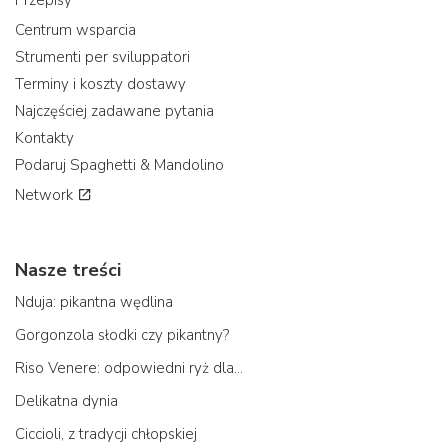
Przepisy
Centrum wsparcia
Strumenti per sviluppatori
Terminy i koszty dostawy
Najczęściej zadawane pytania
Kontakty
Podaruj Spaghetti & Mandolino
Network
Nasze treści
Nduja: pikantna wędlina
Gorgonzola słodki czy pikantny?
Riso Venere: odpowiedni ryż dla...
Delikatna dynia
Ciccioli, z tradycji chłopskiej