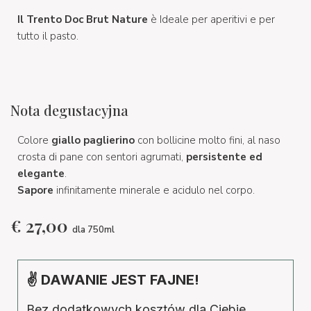
Il Trento Doc Brut Nature
è
Ideale per aperitivi e per
tutto il pasto.
Nota degustacyjna
Colore
giallo paglierino
con bollicine molto fini, al naso
crosta di pane con sentori agrumati,
persistente ed
elegante
.
Sapore
infinitamente minerale e acidulo nel corpo.
€
27,00
dla 750ml
✌ DAWANIE JEST FAJNE!
Bez dodatkowych kosztów dla Ciebie,