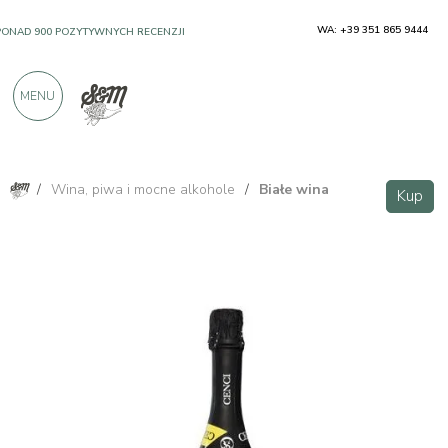
WA: +39 351 865 9444
PONAD 900 POZYTYWNYCH RECENZJI
MENU
/
Wina, piwa i mocne alkohole
/
Białe wina
Kup