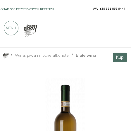
WA: +39 351 865 9444
PONAD 900 POZYTYWNYCH RECENZJI
MENU
/
Wina, piwa i mocne alkohole
/
Białe wina
Roero Arneis DOCG - Cravanzola
Kup
Kup