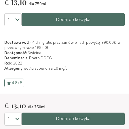
€
13,10
dla 750ml
Dodaj do koszyka
Dostawa w:
2 - 4 dni, gratis przy zamówieniach powyżej 990,00€, w
przeciwnym razie 189,00€
Dostępność:
Świetna
Denominacja:
Roero DOCG
Rok:
2022
Allergeny:
solfiti superiori a 10 mg/l
4.8 / 5
€
13,10
dla 750ml
Dodaj do koszyka