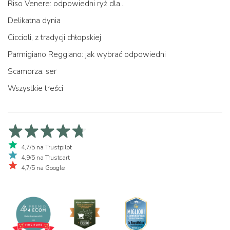
Riso Venere: odpowiedni ryż dla...
Delikatna dynia
Ciccioli, z tradycji chłopskiej
Parmigiano Reggiano: jak wybrać odpowiedni
Scamorza: ser
Wszystkie treści
4,7/5 na Trustpilot
4,9/5 na Trustcart
4,7/5 na Google