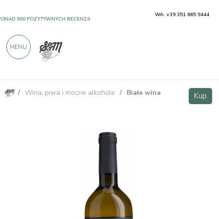
WA: +39 351 865 9444
PONAD 900 POZYTYWNYCH RECENZJI
MENU
/
Wina, piwa i mocne alkohole
/
Białe wina
Pinot Grigio Friuli DOC - Villa Vitas
Kup
Kup