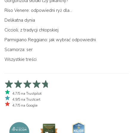
Gorgonzola słodki czy pikantny?
Riso Venere: odpowiedni ryż dla...
Delikatna dynia
Ciccioli, z tradycji chłopskiej
Parmigiano Reggiano: jak wybrać odpowiedni
Scamorza: ser
Wszystkie treści
4,7/5 na Trustpilot
4,9/5 na Trustcart
4,7/5 na Google