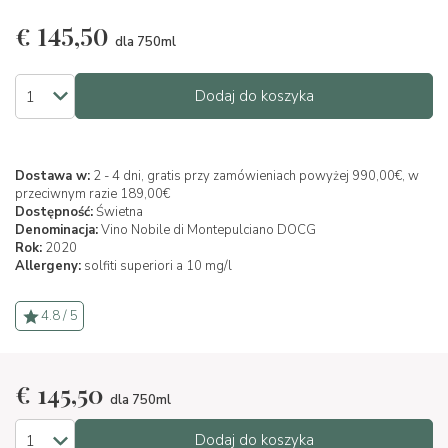
€
145,50
dla 750ml
Dodaj do koszyka
Dostawa w:
2 - 4 dni, gratis przy zamówieniach powyżej 990,00€, w
przeciwnym razie 189,00€
Dostępność:
Świetna
Denominacja:
Vino Nobile di Montepulciano DOCG
Rok:
2020
Allergeny:
solfiti superiori a 10 mg/l
4.8 / 5
€
145,50
dla 750ml
Dodaj do koszyka