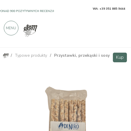
WA: +39 351 865 9444
PONAD 900 POZYTYWNYCH RECENZJI
MENU
/
Typowe produkty
/
Przystawki, przekąski i sosy
Gallette grano Senatore Cappelli 100g Antico Mulino Di Niro
Kup
Kup