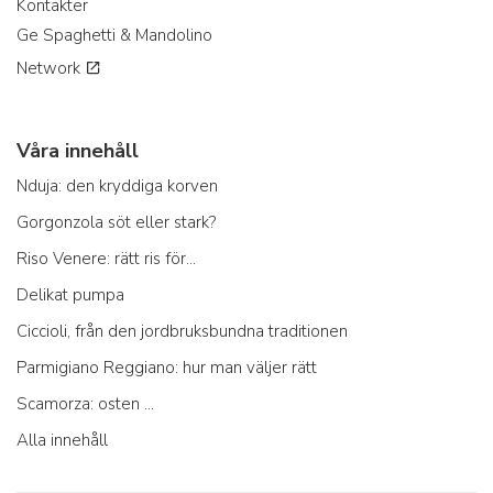
Kontakter
Ge Spaghetti & Mandolino
Network
Våra innehåll
Nduja: den kryddiga korven
Gorgonzola söt eller stark?
Riso Venere: rätt ris för...
Delikat pumpa
Ciccioli, från den jordbruksbundna traditionen
Parmigiano Reggiano: hur man väljer rätt
Scamorza: osten ...
Alla innehåll