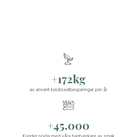
+172kg
av använt koldioxidbesparingar per år
+45.000
Kunder nöjda med våra hantverkare av smak