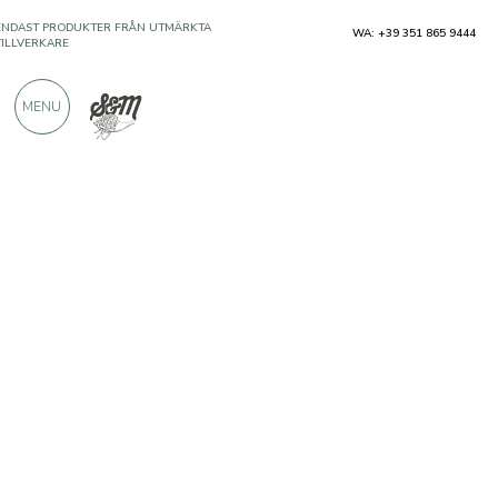
WA: +39 351 865 9444
ÖVER 900 POSITIVA RECENSIONER
MENU
Producenter
Palzola