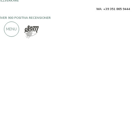
WA: +39 351 865 9444
ÖVER 900 POSITIVA RECENSIONER
MENU
Producenter
Caseificio dell'Alta Langa