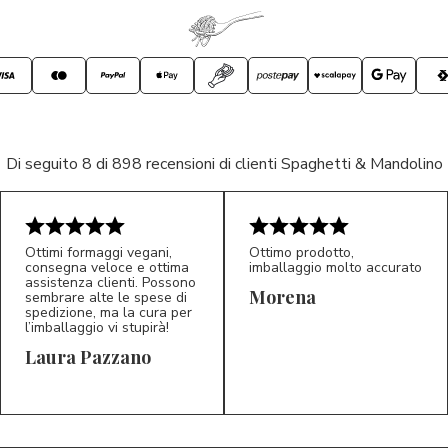
Di seguito 8 di 898 recensioni di clienti Spaghetti & Mandolino
Ottimi formaggi vegani,
Ottimo prodotto,
consegna veloce e ottima
imballaggio molto accurato
assistenza clienti. Possono
Morena
sembrare alte le spese di
spedizione, ma la cura per
l’imballaggio vi stupirà!
Laura Pazzano
5/5
5/5
LP
M*