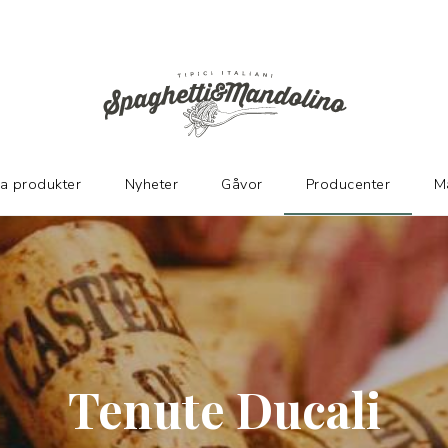
KARE
ka produkter
Nyheter
Gåvor
Producenter
M
Tenute Ducali