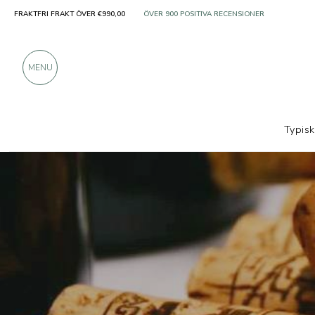
FRAKTFRI FRAKT ÖVER €990,00
ENDAST PRODUKTER FRÅN UTMÄRKTA TILLVER
ÖVER 900 POSITIVA RECENSIONER
MENU
Typis
Producenter
Tenute Ducali