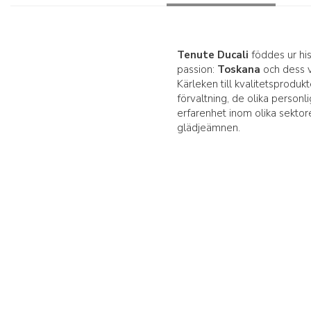
Tenute Ducali
föddes ur hi
passion:
Toskana
och dess v
Kärleken till kvalitetsproduk
förvaltning, de olika perso
erfarenhet inom olika sektore
glädjeämnen.