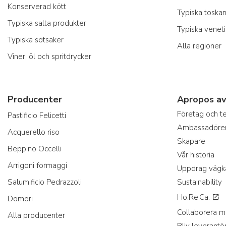
Konserverad kött
Typiska toska
Typiska salta produkter
Typiska venet
Typiska sötsaker
Alla regioner
Viner, öl och spritdrycker
Producenter
Apropos av
Företag och 
Pastificio Felicetti
Ambassadöre
Acquerello riso
Skapare
Beppino Occelli
Vår historia
Arrigoni formaggi
Uppdrag vägk
Salumificio Pedrazzoli
Sustainability
Ho.Re.Ca.
Domori
Collaborera m
Alla producenter