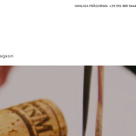
VANLIGA FRÅGOR
WA: +39 351 865 9444
agasin