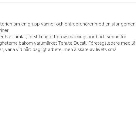
storien om en grupp vänner och entreprenörer med en stor geme
iner.
ter har samlat, först kring ett provsmakningsbord och sedan för
nligheterna bakom varumärket Tenute Ducali. Företagsledare med l
r, vana vid hårt dagligt arbete, men älskare av livets små