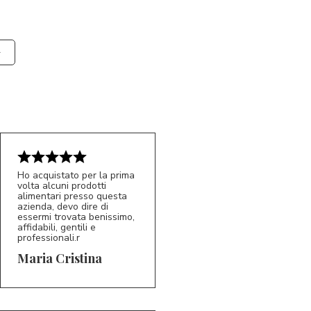
Ho acquistato per la prima
volta alcuni prodotti
alimentari presso questa
azienda, devo dire di
essermi trovata benissimo,
affidabili, gentili e
professionali.r
5/5
MC
Maria Cristina