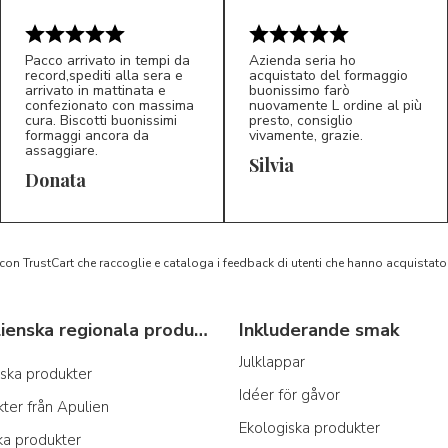
Pacco arrivato in tempi da
Azienda seria ho
record,spediti alla sera e
acquistato del formaggio
arrivato in mattinata e
buonissimo farò
confezionato con massima
nuovamente L ordine al più
cura. Biscotti buonissimi
presto, consiglio
formaggi ancora da
vivamente, grazie.
assaggiare.
Silvia
5/5
5/5
D*
S*
Donata
 con TrustCart che raccoglie e cataloga i feedback di utenti che hanno acquista
Typiska italienska regionala produkter
Inkluderande smak
Julklappar
anska produkter
Idéer för gåvor
ter från Apulien
Ekologiska produkter
ka produkter