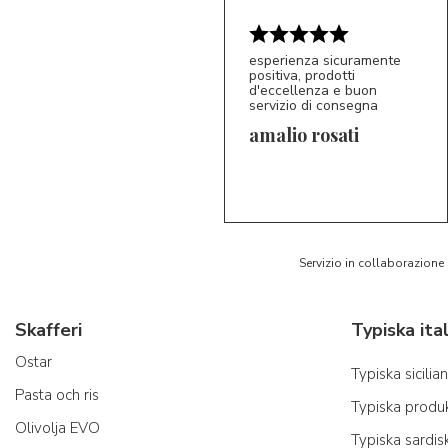
esperienza sicuramente
positiva, prodotti
d'eccellenza e buon
servizio di consegna
amalio rosati
5/5
AR
Servizio in collaborazione
Skafferi
Ostar
Typiska sicili
Pasta och ris
Typiska produk
Olivolja EVO
Typiska sardis