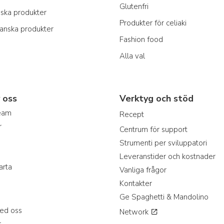
Glutenfri
nska produkter
Produkter för celiaki
ianska produkter
Fashion food
Alla val
 oss
Verktyg och stöd
team
Recept
r
Centrum för support
Strumenti per sviluppatori
Leveranstider och kostnader
arta
Vanliga frågor
Kontakter
Ge Spaghetti & Mandolino
ed oss
Network