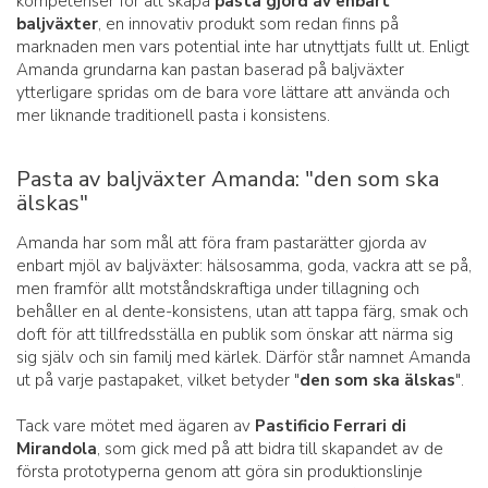
kompetenser för att skapa
pasta gjord av enbart
baljväxter
, en innovativ produkt som redan finns på
marknaden men vars potential inte har utnyttjats fullt ut. Enligt
Amanda grundarna kan pastan baserad på baljväxter
ytterligare spridas om de bara vore lättare att använda och
mer liknande traditionell pasta i konsistens.
Pasta av baljväxter Amanda: "den som ska
älskas"
Amanda har som mål att föra fram pastarätter gjorda av
enbart mjöl av baljväxter: hälsosamma, goda, vackra att se på,
men framför allt motståndskraftiga under tillagning och
behåller en al dente-konsistens, utan att tappa färg, smak och
doft för att tillfredsställa en publik som önskar att närma sig
sig själv och sin familj med kärlek. Därför står namnet Amanda
ut på varje pastapaket, vilket betyder "
den som ska älskas
".
Tack vare mötet med ägaren av
Pastificio Ferrari di
Mirandola
, som gick med på att bidra till skapandet av de
första prototyperna genom att göra sin produktionslinje