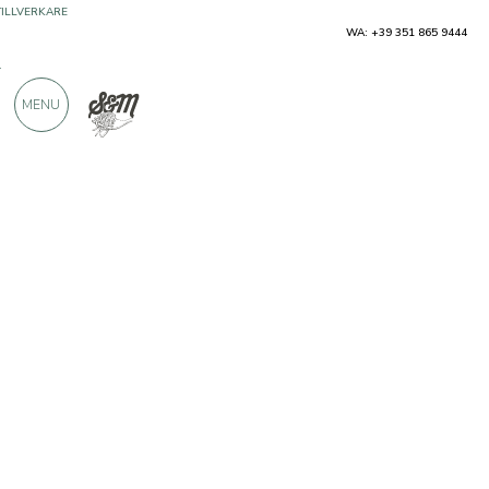
WA: +39 351 865 9444
ÖVER 900 POSITIVA RECENSIONER
MENU
Producenter
Amanda