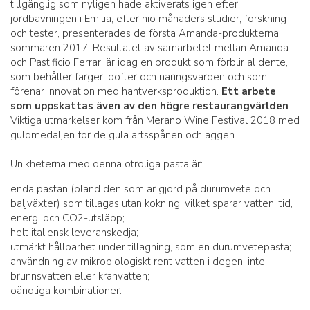
tillgänglig som nyligen hade aktiverats igen efter
jordbävningen i Emilia, efter nio månaders studier, forskning
och tester, presenterades de första Amanda-produkterna
sommaren 2017. Resultatet av samarbetet mellan Amanda
och Pastificio Ferrari är idag en produkt som förblir al dente,
som behåller färger, dofter och näringsvärden och som
förenar innovation med hantverksproduktion.
Ett arbete
som uppskattas även av den högre restaurangvärlden
.
Viktiga utmärkelser kom från Merano Wine Festival 2018 med
guldmedaljen för de gula ärtsspånen och äggen.
Unikheterna med denna otroliga pasta är:
enda pastan (bland den som är gjord på durumvete och
baljväxter) som tillagas utan kokning, vilket sparar vatten, tid,
energi och CO2-utsläpp;
helt italiensk leveranskedja;
utmärkt hållbarhet under tillagning, som en durumvetepasta;
användning av mikrobiologiskt rent vatten i degen, inte
brunnsvatten eller kranvatten;
oändliga kombinationer.