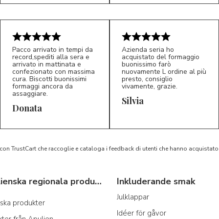
Pacco arrivato in tempi da
Azienda seria ho
record,spediti alla sera e
acquistato del formaggio
arrivato in mattinata e
buonissimo farò
confezionato con massima
nuovamente L ordine al più
cura. Biscotti buonissimi
presto, consiglio
formaggi ancora da
vivamente, grazie.
assaggiare.
Silvia
5/5
5/5
D*
S*
Donata
 con TrustCart che raccoglie e cataloga i feedback di utenti che hanno acquista
Typiska italienska regionala produkter
Inkluderande smak
Julklappar
anska produkter
Idéer för gåvor