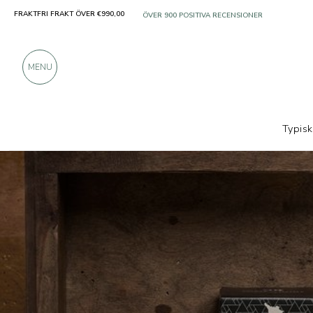
FRAKTFRI FRAKT ÖVER €990,00
ENDAST PRODUKTER FRÅN UTMÄRKTA TILLVER
ÖVER 900 POSITIVA RECENSIONER
MENU
Typis
Producenter
Corte del Dome