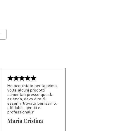
Ho acquistato per la prima
volta alcuni prodotti
alimentari presso questa
azienda, devo dire di
essermi trovata benissimo,
affidabili, gentili e
professionali.r
5/5
MC
Maria Cristina