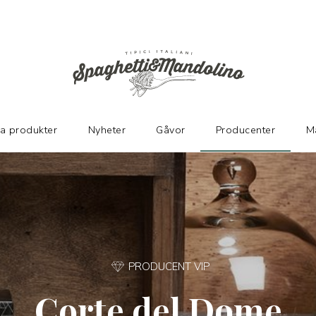
KARE
ka produkter
Nyheter
Gåvor
Producenter
M
PRODUCENT VIP
Corte del Dome