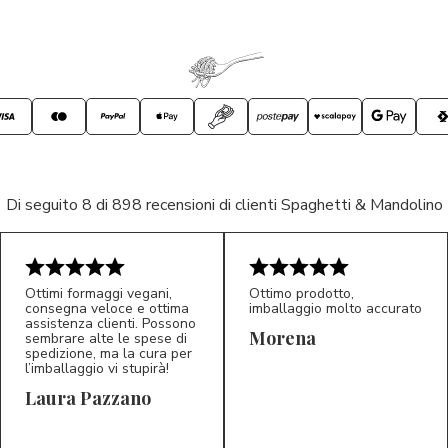
Di seguito 8 di 898 recensioni di clienti Spaghetti & Mandolino
Ottimi formaggi vegani,
Ottimo prodotto,
consegna veloce e ottima
imballaggio molto accurato
assistenza clienti. Possono
Morena
sembrare alte le spese di
spedizione, ma la cura per
l’imballaggio vi stupirà!
Laura Pazzano
5/5
5/5
LP
M*