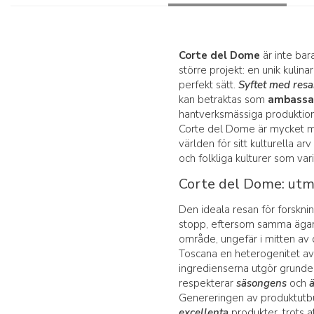
Corte del Dome
är inte bar
större projekt: en unik kulin
perfekt sätt.
Syftet med res
kan betraktas som
ambassad
hantverksmässiga produktion
Corte del Dome är mycket mer 
världen för sitt kulturella a
och folkliga kulturer som varie
Corte del Dome: utm
Den ideala resan för forskn
stopp, eftersom samma ägare
område, ungefär i mitten av de
Toscana en heterogenitet av 
ingredienserna utgör grunde
respekterar
säsongens
och
Genereringen av produktutb
excellenta
produkter, trots a