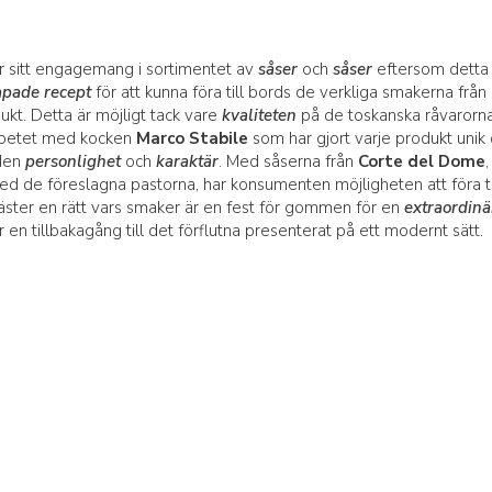
r sitt engagemang i sortimentet av
såser
och
såser
eftersom detta 
apade recept
för att kunna föra till bords
de verkliga smakerna från
kt. Detta är möjligt tack vare
kvaliteten
på de toskanska råvarorn
arbetet med kocken
Marco Stabile
som har gjort varje produkt unik
 den
personlighet
och
karaktär
.
Med såserna från
Corte del Dome
,
ed de föreslagna pastorna, har konsumenten möjligheten att föra ti
 gäster en rätt vars smaker är en fest för gommen för en
extraordinä
 är en tillbakagång till det förflutna presenterat på ett modernt sätt.