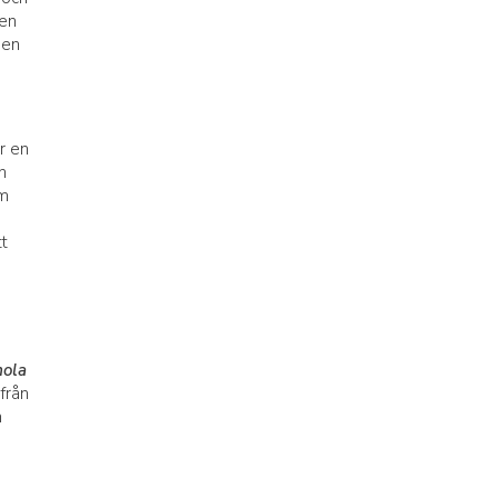
ten
 en
r en
n
om
tt
ola
från
n