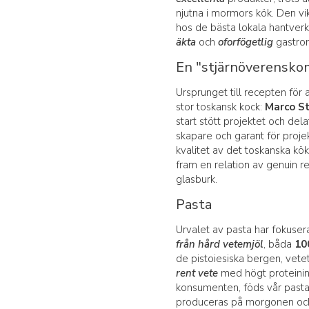
njutna i mormors kök. Den vik
hos de bästa lokala hantverk
äkta
och
oforfögetlig
gastron
En "stjärnöverensk
Ursprunget till recepten för 
stor toskansk kock:
Marco St
start stött projektet och de
skapare och garant för projek
kvalitet av det toskanska kök
fram en relation av genuin r
glasburk.
Pasta
Urvalet av pasta har fokuser
från hård vetemjöl
, båda
10
de pistoiesiska bergen, vet
rent vete
med högt proteininne
konsumenten, föds vår pasta. 
produceras på morgonen och l