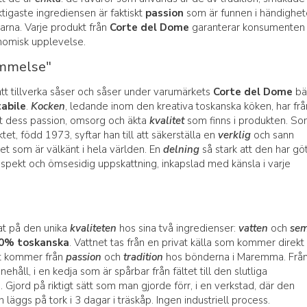
tigaste ingrediensen är faktiskt
passion
som är funnen i händighe
arna. Varje produkt från
Corte del Dome
garanterar konsumenten
omisk upplevelse.
ommelse"
att tillverka såser och såser under varumärkets
Corte del Dome
bä
abile
.
Kocken
, ledande inom den kreativa toskanska köken, har frå
lat dess passion, omsorg och äkta
kvalitet
som finns i produkten. S
tet, född 1973, syftar han till att säkerställa en
verklig
och sann
et som är välkänt i hela världen. En
delning
så stark att den har gö
espekt och ömsesidig uppskattning, inkapslad med känsla i varje
at på den unika
kvaliteten
hos sina två ingredienser:
vatten
och
sem
0% toskanska
. Vattnet tas från en privat källa som kommer direkt 
et kommer från
passion
och
tradition
hos bönderna i Maremma. Frå
håll, i en kedja som är spårbar från fältet till den slutliga
Gjord på riktigt sätt som man gjorde förr, i en verkstad, där den
äggs på tork i 3 dagar i träskåp. Ingen industriell process.