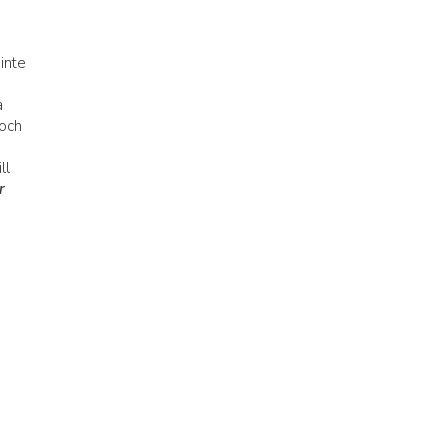
inte
a
 och
ll
r