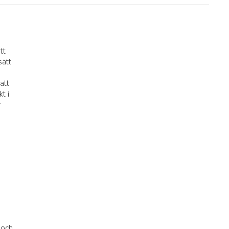
tt
sätt
att
t i
r
 och