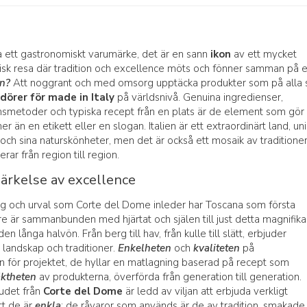
a ett gastronomiskt varumärke, det är en sann
ikon
av ett mycket
arisk resa där tradition och excellence möts och fönner samman på e
an?
Att noggrant och med omsorg upptäcka produkter som på alla 
örer för made in Italy
på världsnivå. Genuina ingredienser,
smetoder och typiska recept från en plats är de element som gör 
än en etikett eller en slogan. Italien är ett extraordinärt land, unik
rv och sina naturskönheter, men det är också ett mosaik av traditione
rar från region till region.
ärkelse av excellence
ing och urval som Corte del Dome inleder har Toscana som första
 är sammanbunden med hjärtat och själen till just detta magnifika
n långa halvön. Från berg till hav, från kulle till slätt, erbjuder
landskap och traditioner.
Enkelheten
och
kvaliteten
på
n för projektet, de hyllar en matlagning baserad på recept som
äktheten
av produkterna, överförda från generation till generation.
udet från
Corte del Dome
är ledd av viljan att erbjuda verkligt
tt de är
enkla
: de råvaror som används är de av tradition, smakade