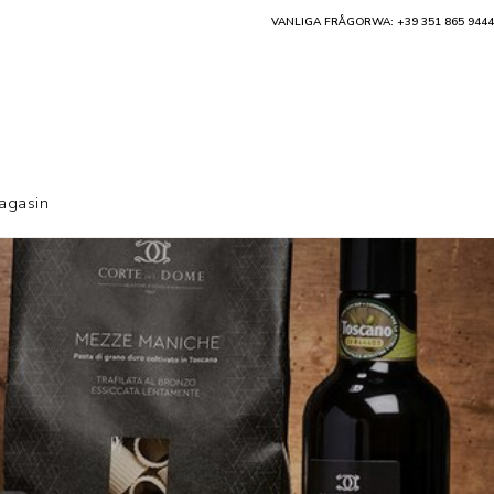
VANLIGA FRÅGOR
WA: +39 351 865 9444
agasin