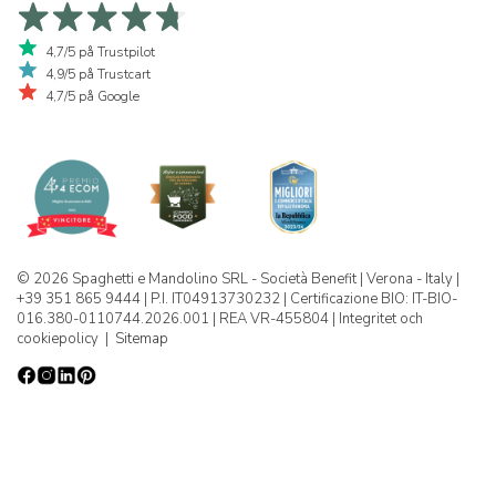
4,7/5 på Trustpilot
4,9/5 på Trustcart
4,7/5 på Google
© 2026 Spaghetti e Mandolino SRL - Società Benefit | Verona - Italy |
+39 351 865 9444 | P.I. IT04913730232 | Certificazione BIO: IT-BIO-
016.380-0110744.2026.001 | REA VR-455804 |
Integritet och
cookiepolicy
|
Sitemap