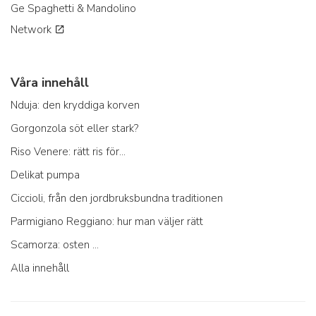
Ge Spaghetti & Mandolino
Network
Våra innehåll
Nduja: den kryddiga korven
Gorgonzola söt eller stark?
Riso Venere: rätt ris för...
Delikat pumpa
Ciccioli, från den jordbruksbundna traditionen
Parmigiano Reggiano: hur man väljer rätt
Scamorza: osten ...
Alla innehåll