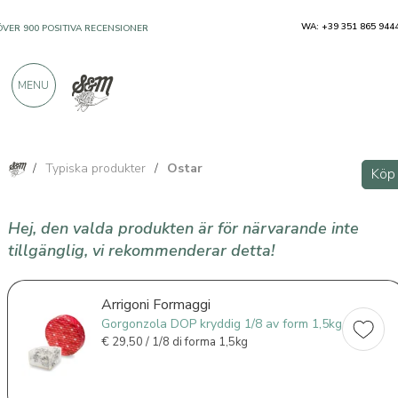
WA: +39 351 865 944
ÖVER 900 POSITIVA RECENSIONER
MENU
/
Typiska produkter
/
Ostar
Köp
Hej, den valda produkten är för närvarande inte
tillgänglig, vi rekommenderar detta!
Arrigoni Formaggi
Gorgonzola DOP kryddig 1/8 av form 1,5kg
€
29,50 / 1/8 di forma 1,5kg