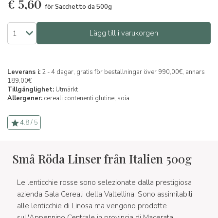
€
5,60
för Sacchetto da 500g
Lägg till i varukorgen
Leverans i:
2 - 4 dagar, gratis för beställningar över 990,00€, annars
189,00€
Tillgänglighet:
Utmärkt
Allergener:
cereali contenenti glutine,
soia
4.8 / 5
Små Röda Linser från Italien 500g
Le lenticchie rosse sono selezionate dalla prestigiosa
azienda Sala Cereali della Valtellina. Sono assimilabili
alle lenticchie di Linosa ma vengono prodotte
sull'Appennino Centrale in provincia di Macerata.