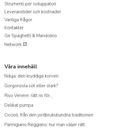
Strumenti per sviluppatori
Leveranstider och kostnader
Vanliga frågor
Kontakter
Ge Spaghetti & Mandolino
Network
Våra innehåll
Nduja: den kryddiga korven
Gorgonzola söt eller stark?
Riso Venere: rätt ris för...
Delikat pumpa
Ciccioli, från den jordbruksbundna traditionen
Parmigiano Reggiano: hur man väljer rätt