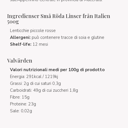
Ingredienser Små Röda Linser från Italien
500g
Lenticchie piccole rosse
Allergeni:
può contenere tracce di soia e glutine
Shelf-life:
12 mesi
Valvärden
Valori nutrizionali medi per 100g di prodotto
Energia: 291kcal / 1219kj
Grassi: 2g di cui saturi 0,3g
Carboidrati: 49g di cui zuccheri 1,8g
Fibre: 15g
Proteine: 23g
Sale: 0,02g