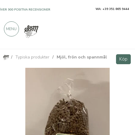
WA: +39 351 865 9444
ÖVER 900 POSITIVA RECENSIONER
MENU
/
Typiska produkter
/
Mjöl, frön och spannmål
Små Röda Linser från Italien 500g
Köp
Köp