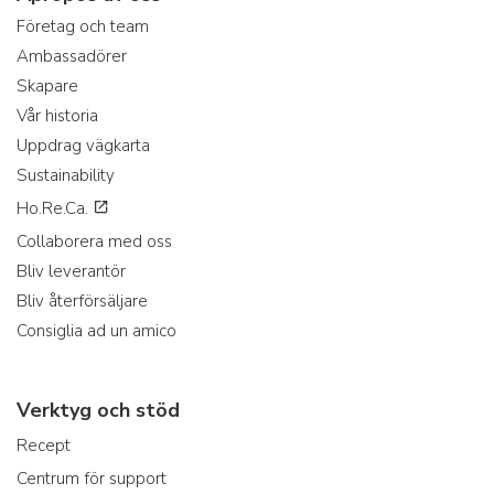
Företag och team
Ambassadörer
Skapare
Vår historia
Uppdrag vägkarta
Sustainability
Ho.Re.Ca.
Collaborera med oss
Bliv leverantör
Bliv återförsäljare
Consiglia ad un amico
Verktyg och stöd
Recept
Centrum för support