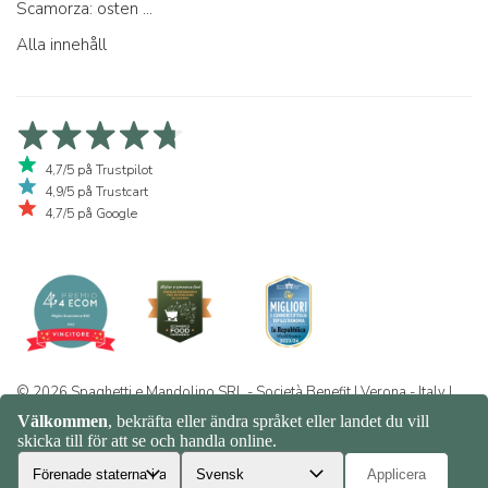
Scamorza: osten ...
Alla innehåll
4,7/5 på Trustpilot
4,9/5 på Trustcart
4,7/5 på Google
© 2026 Spaghetti e Mandolino SRL - Società Benefit | Verona - Italy |
+39 351 865 9444 | P.I. IT04913730232 | Certificazione BIO: IT-BIO-
016.380-0110744.2026.001 | REA VR-455804 |
Integritet och
cookiepolicy
|
Sitemap