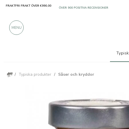
FRAKTFRI FRAKT ÖVER €990,00
ENDAST PRODUKTER FRÅN UTMÄRKTA TILLVER
ÖVER 900 POSITIVA RECENSIONER
MENU
Typis
/
Typiska produkter
/
Såser och kryddor