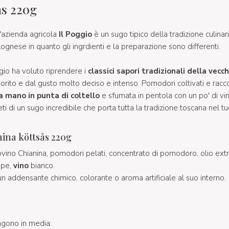
ås 220g
'azienda agricola
Il Poggio
è un sugo tipico della tradizione culinari
lognese in quanto gli ingrdienti e la preparazione sono differenti.
ggio ha voluto riprendere i
classici sapori tradizionali della vecc
orito e dal gusto molto deciso e intenso. Pomodori coltivati e racco
a mano in punta di coltello
e sfumata in pentola con un po' di vin
eti di un sugo incredibile che porta tutta la tradizione toscana nel tu
ina köttsås 220g
ovino Chianina, pomodori pelati, concentrato di pomodoro, olio extra
epe,
vino
bianco.
 addensante chimico, colorante o aroma artificiale al suo interno.
ngono in media: