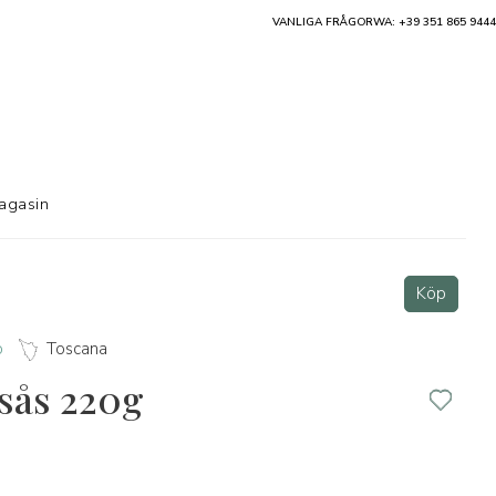
VANLIGA FRÅGOR
WA: +39 351 865 9444
agasin
Köp
o
Toscana
tsås 220g