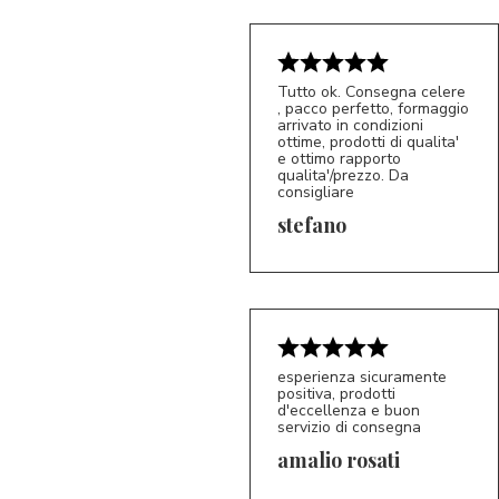
Tutto ok. Consegna celere
, pacco perfetto, formaggio
arrivato in condizioni
ottime, prodotti di qualita'
e ottimo rapporto
qualita'/prezzo. Da
consigliare
5/5
S*
stefano
esperienza sicuramente
positiva, prodotti
d'eccellenza e buon
servizio di consegna
amalio rosati