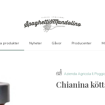
KARE
ka produkter
Nyheter
Gåvor
Producenter
M
Azienda Agricola Il Poggi
Chianina köt