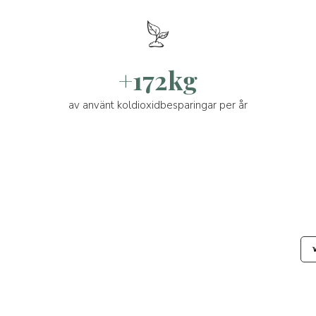
+172kg
av använt koldioxidbesparingar per år