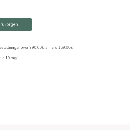
varukorgen
 beställningar över 990,00€, annars 189,00€
ri a 10 mg/l