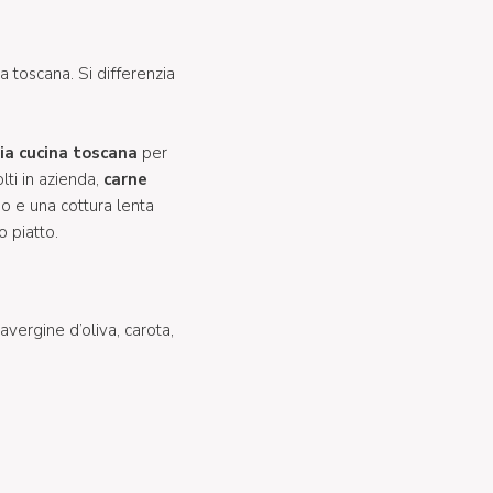
a toscana. Si differenzia
hia cucina toscana
per
lti in azienda,
carne
o e una cottura lenta
o piatto.
vergine d’oliva, carota,