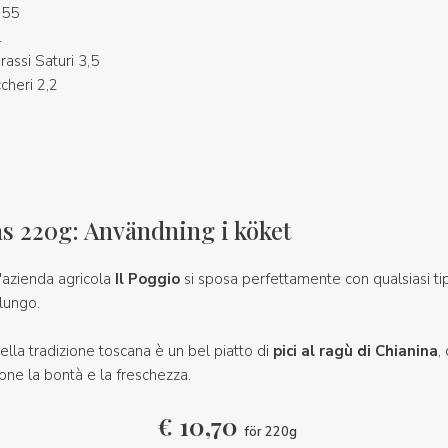
155
1
rassi Saturi 3,5
ccheri 2,2
ås 220g: Användning i köket
'azienda agricola
Il Poggio
si sposa perfettamente con qualsiasi ti
 lungo.
della tradizione toscana è un bel piatto di
pici al ragù di Chianina
,
one la bontà e la freschezza.
€
10,70
för 220g