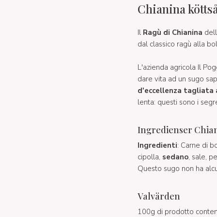
Chianina kötts
Il
Ragù di Chianina
dell
dal classico ragù alla bo
L'azienda agricola Il Po
dare vita ad un sugo sap
d'eccellenza tagliata 
lenta: questi sono i segr
Ingredienser Chian
Ingredienti
: Carne di b
cipolla,
sedano
, sale, p
Questo sugo non ha alcun
Valvärden
100g di prodotto conte