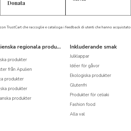
5/5
5/5
D*
S*
Donata
 con TrustCart che raccoglie e cataloga i feedback di utenti che hanno acquista
Typiska italienska regionala produkter
Inkluderande smak
Julklappar
anska produkter
Idéer för gåvor
ter från Apulien
Ekologiska produkter
ka produkter
Glutenfri
nska produkter
Produkter för celiaki
ianska produkter
Fashion food
Alla val