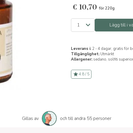
€
10,70
för 220g
Lägg till i 
Leverans i:
2 - 4 dagar, gratis för
Tillgänglighet:
Utmärkt
Allergener:
sedano,
solfiti superio
4.8 / 5
Gillas av
och till andra 55 personer