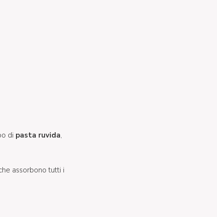
po di
pasta ruvida
,
 che assorbono tutti i