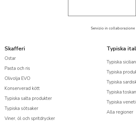
5/5
AR
Servizio in collaborazione
Skafferi
Ostar
Typiska sicili
Pasta och ris
Typiska produk
Olivolja EVO
Typiska sardis
Konserverad kött
Typiska toska
Typiska salta produkter
Typiska venet
Typiska sötsaker
Alla regioner
Viner, öl och spritdrycker